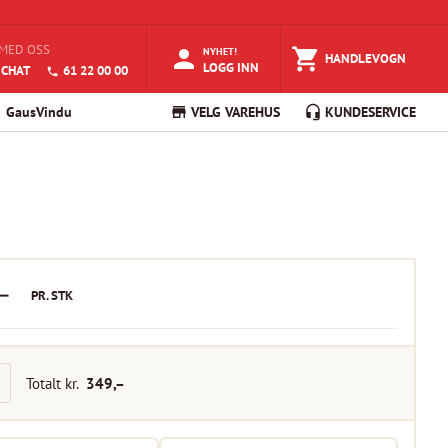
MED OSS
NYHET!
HANDLEVOGN
LOGG INN
 CHAT
61 22 00 00
GausVindu
VELG VAREHUS
KUNDESERVICE
–
PR.
STK
Totalt kr.
349
,–