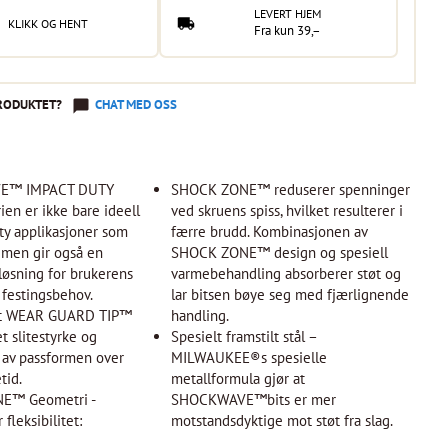
LEVERT HJEM
KLIKK OG HENT
Fra kun 39,–
RODUKTET?
CHAT MED OSS
E™ IMPACT DUTY
SHOCK ZONE™ reduserer spenninger
ien er ikke bare ideell
ved skruens spiss, hvilket resulterer i
uty applikasjoner som
færre brudd. Kombinasjonen av
, men gir også en
SHOCK ZONE™ design og spesiell
 løsning for brukerens
varmebehandling absorberer støt og
g festingsbehov.
lar bitsen bøye seg med fjærlignende
et WEAR GUARD TIP™
handling.
t slitestyrke og
Spesielt framstilt stål –
 av passformen over
MILWAUKEE®s spesielle
tid.
metallformula gjør at
E™ Geometri -
SHOCKWAVE™bits er mer
 fleksibilitet:
motstandsdyktige mot støt fra slag.