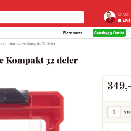
SNAKK 
LIVE
Flere varer ...
Gausbygg Outlet
tssett shockwave Kompakt 32 deler
e Kompakt 32 deler
349
,
STK