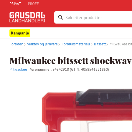
PRIVAT
PROFF
Kampanje
Forsiden
Verktøy og jernvare
Forbruksmateriell
Bitssett
Milwaukee bi
Milwaukee bitssett shockwav
Milwaukee
Varenummer:
54342918
(GTIN: 4058546221850)