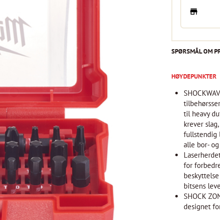
SPØRSMÅL OM P
HØYDEPUNKTER
SHOCKWAV
tilbehørsser
til heavy d
krever slag
fullstendig
alle bor- o
Laserherd
for forbedre
beskyttelse
bitsens leve
SHOCK ZON
designet for