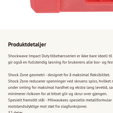
Produktdetaljer
Shockwave Impact Duty tilbehørsserien er ikke bare ideell ti
gir også en fullstendig løsning for brukerens alle bor- og fes
Shock Zone geometri - designet for å maksimal fleksibilitet. 

Shock Zone reduserer spenninger ved skruens spiss, hvilket re
under smiing for maksimal hardhet og ekstra lang levetid, sa
minimerer risikoen for at bitset glir og skrur over gjengen. 

Spesielt framstilt stål - Milwaukees spesielle metallformular 
motstandsdyktige mot støt fra slagfunksjoner.

32 deler.