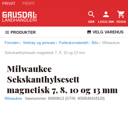
PRIVAT
PROFF
SØK
LOGG INN
VOGN
VELG VAREHUS
PRODUKTER
Forsiden
Verktøy og jernvare
Forbruksmateriell
Bits
KUNDESERVICE
Milwaukee
Sekskanthylsesett magnetisk 7, 8, 10 og 13 mm
Milwaukee
Sekskanthylsesett
magnetisk 7, 8, 10 og 13 mm
Milwaukee
Varenummer:
60069613
(GTIN: 4058546418120)