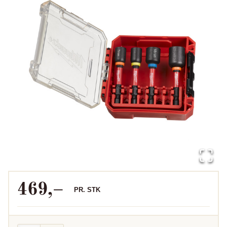
469
,–
PR.
STK