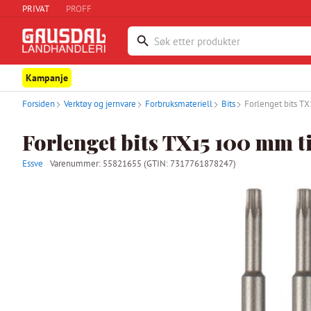
PRIVAT
PROFF
Kampanje
Forsiden
Verktøy og jernvare
Forbruksmateriell
Bits
Forlenget bits TX
Forlenget bits TX15 100 mm t
Essve
Varenummer:
55821655
(GTIN: 7317761878247)