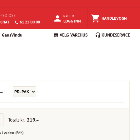
MED OSS
NYHET!
HANDLEVOGN
LOGG INN
 CHAT
61 22 00 00
GausVindu
VELG VAREHUS
KUNDESERVICE
–
Totalt kr.
219
,–
s i
pakker
(
PAK
)