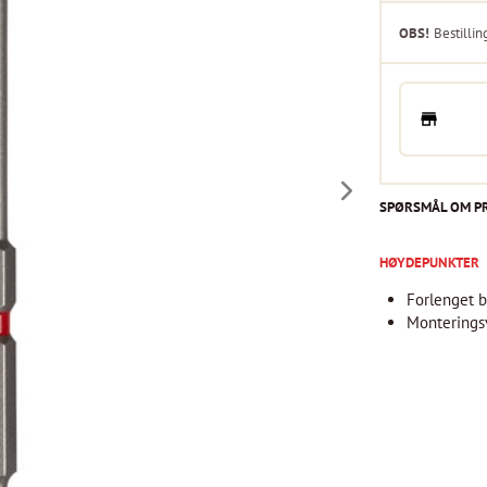
OBS!
Bestillin
SPØRSMÅL OM P
HØYDEPUNKTER
Forlenget b
Monteringsv