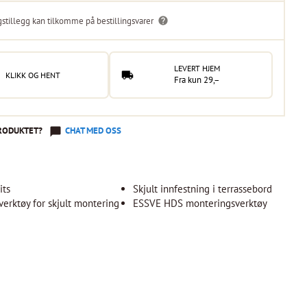
gstillegg kan tilkomme på bestillingsvarer
LEVERT HJEM
KLIKK OG HENT
Fra kun 29,–
RODUKTET?
CHAT MED OSS
its
Skjult innfestning i terrassebord
erktøy for skjult montering
ESSVE HDS monteringsverktøy