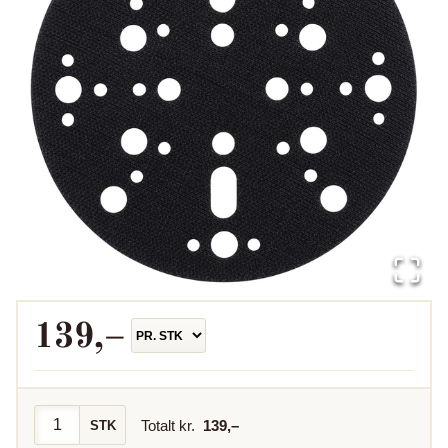
139
,–
Totalt kr.
139
,–
STK