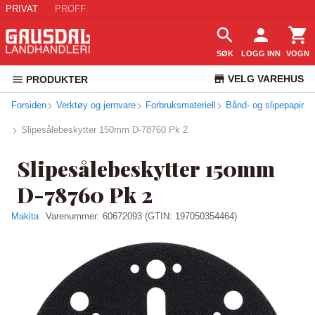
PRIVAT
PROFF
SØK
LOGG INN
VOGN
VELG VAREHUS
PRODUKTER
Forsiden
Verktøy og jernvare
Forbruksmateriell
Bånd- og slipepapir
KUNDESERVICE
Slipesålebeskytter 150mm D-78760 Pk 2
Slipesålebeskytter 150mm
D-78760 Pk 2
Makita
Varenummer:
60672093
(GTIN: 197050354464)