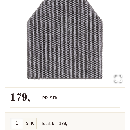
179
,–
PR.
STK
Totalt kr.
179
,–
STK