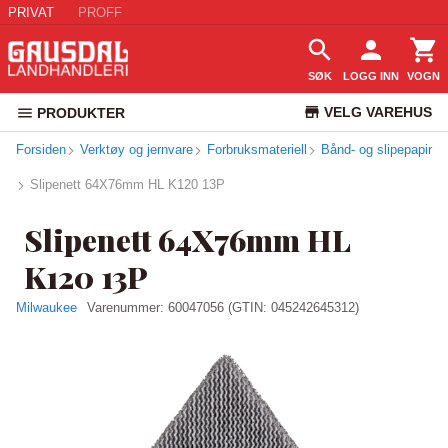
PRIVAT
PROFF
SØK
LOGG INN
VOGN
VELG VAREHUS
PRODUKTER
Forsiden
Verktøy og jernvare
Forbruksmateriell
Bånd- og slipepapir
KUNDESERVICE
Slipenett 64X76mm HL K120 13P
Slipenett 64X76mm HL
K120 13P
Milwaukee
Varenummer:
60047056
(GTIN: 045242645312)