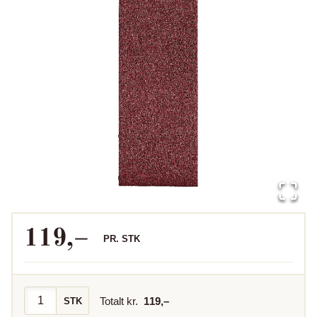
119
,–
PR.
STK
Totalt kr.
119
,–
STK