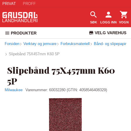
PRIVAT
PROFF
SØK
LOGG INN
VOGN
VELG VAREHUS
PRODUKTER
Forsiden
Verktøy og jernvare
Forbruksmateriell
Bånd- og slipepapir
KUNDESERVICE
Slipebånd 75X457mm K60 5P
Slipebånd 75X457mm K60
5P
Milwaukee
Varenummer:
60032280
(GTIN: 4058546408329)