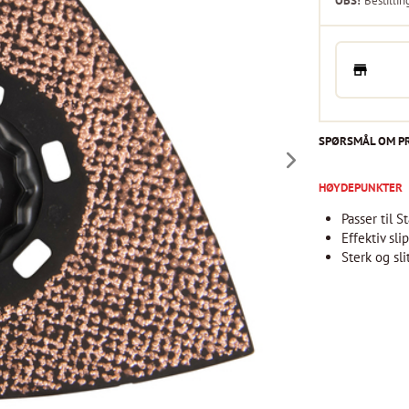
OBS!
Bestillin
SPØRSMÅL OM P
HØYDEPUNKTER
Passer til 
Effektiv sli
Sterk og sli