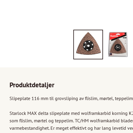
Produktdetaljer
Slipeplate 116 mm til grovsliping av flislim, mørtel, teppelim
Starlock MAX delta slipeplate med wolframkarbid korning K20.
som flislim, mørtel og teppelim. TC/HM wolframkarbid blader
varmebestandighet. Er meget effektivt og har lang levetid ve