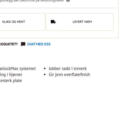
gstillegg kan tilkomme på bestillingsvarer
KLIKK OG HENT
LEVERT HJEM
RODUKTET?
CHAT MED OSS
StarlockMax systemet
Jobber raskt i treverk
ping i hjørner
Gir jevn overflatefinish
testerk plate