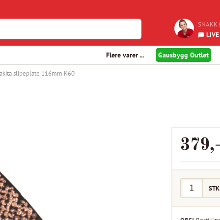
SNAKK 
LIVE
Flere varer ...
Gausbygg Outlet
akita slipeplate 116mm K60
0
379
,
STK