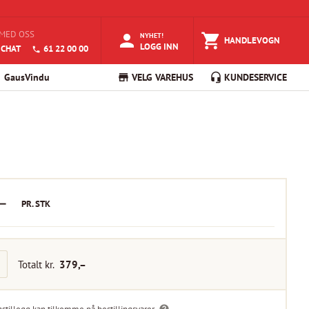
MED OSS
NYHET!
HANDLEVOGN
LOGG INN
 CHAT
61 22 00 00
GausVindu
VELG VAREHUS
KUNDESERVICE
–
PR.
STK
Totalt kr.
379
,–