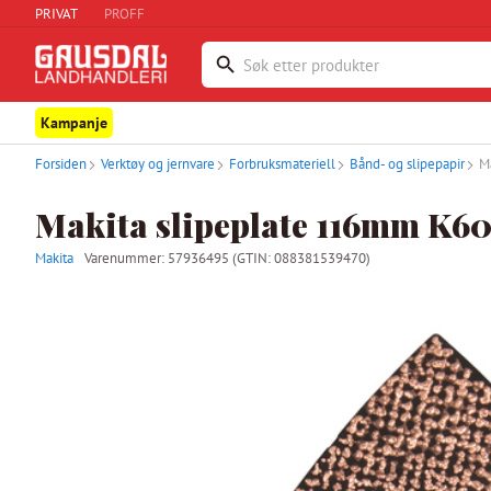
PRIVAT
PROFF
Kampanje
Forsiden
Verktøy og jernvare
Forbruksmateriell
Bånd- og slipepapir
M
Makita slipeplate 116mm K6
Makita
Varenummer:
57936495
(GTIN: 088381539470)