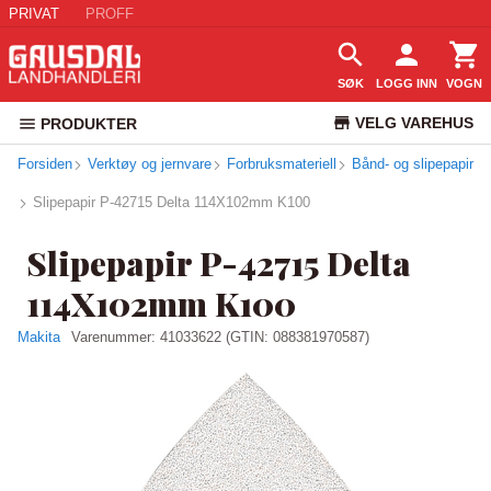
PRIVAT
PROFF
SØK
LOGG INN
VOGN
VELG VAREHUS
PRODUKTER
Forsiden
Verktøy og jernvare
Forbruksmateriell
Bånd- og slipepapir
KUNDESERVICE
Slipepapir P-42715 Delta 114X102mm K100
Slipepapir P-42715 Delta
114X102mm K100
Makita
Varenummer:
41033622
(GTIN: 088381970587)