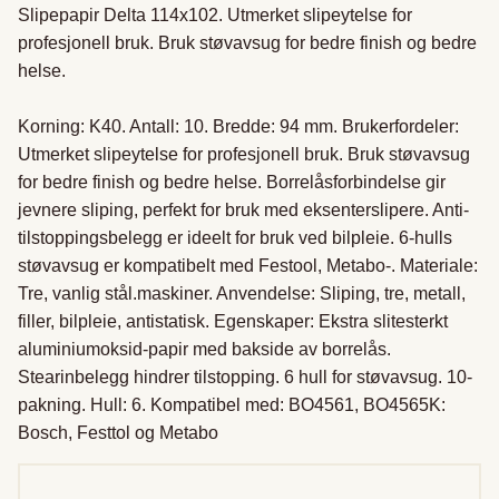
Slipepapir Delta 114x102. Utmerket slipeytelse for 
profesjonell bruk. Bruk støvavsug for bedre finish og bedre 
helse. 

Korning: K40. Antall: 10. Bredde: 94 mm. Brukerfordeler: 
Utmerket slipeytelse for profesjonell bruk. Bruk støvavsug 
for bedre finish og bedre helse. Borrelåsforbindelse gir 
jevnere sliping, perfekt for bruk med eksenterslipere. Anti-
tilstoppingsbelegg er ideelt for bruk ved bilpleie. 6-hulls 
støvavsug er kompatibelt med Festool, Metabo-. Materiale: 
Tre, vanlig stål.maskiner. Anvendelse: Sliping, tre, metall, 
filler, bilpleie, antistatisk. Egenskaper: Ekstra slitesterkt 
aluminiumoksid-papir med bakside av borrelås. 
Stearinbelegg hindrer tilstopping. 6 hull for støvavsug. 10-
pakning. Hull: 6. Kompatibel med: BO4561, BO4565K: 
Bosch, Festtol og Metabo