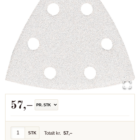
57
,–
Totalt kr.
57
,–
STK