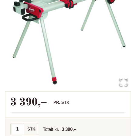
3 390
,–
PR.
STK
Totalt kr.
3 390
,–
STK