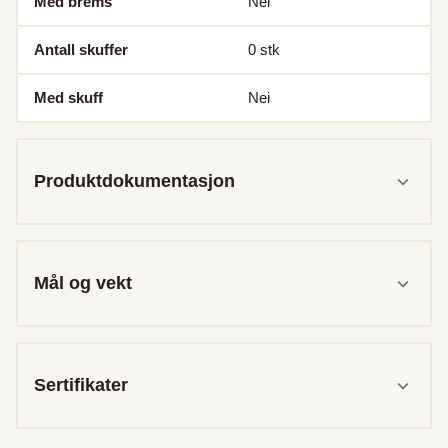
Med brems
Nei
Antall skuffer
0
stk
Med skuff
Nei
Produktdokumentasjon
Mål og vekt
Sertifikater