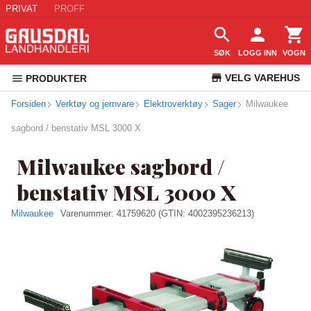
PRIVAT
PROFF
SØK
LOGG INN
VOGN
VELG VAREHUS
PRODUKTER
Forsiden
Verktøy og jernvare
Elektroverktøy
Sager
KUNDESERVICE
Milwaukee
sagbord / benstativ MSL 3000 X
Milwaukee sagbord /
benstativ MSL 3000 X
Milwaukee
Varenummer:
41759620
(GTIN: 4002395236213)