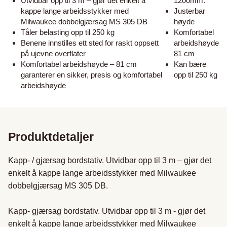
Utvidbar opp til 3 m – gjør det enkelt å
1200mm.
kappe lange arbeidsstykker med
Justerbar
Milwaukee dobbelgjærsag MS 305 DB
høyde
Tåler belasting opp til 250 kg
Komfortabel
Benene innstilles ett sted for raskt oppsett
arbeidshøyde
på ujevne overflater
81 cm
Komfortabel arbeidshøyde – 81 cm
Kan bære
garanterer en sikker, presis og komfortabel
opp til 250 kg
arbeidshøyde
Produktdetaljer
Kapp- / gjærsag bordstativ. Utvidbar opp til 3 m – gjør det 
enkelt å kappe lange arbeidsstykker med Milwaukee 
dobbelgjærsag MS 305 DB. 

Kapp- gjærsag bordstativ. Utvidbar opp til 3 m - gjør det 
enkelt å kappe lange arbeidsstykker med Milwaukee 