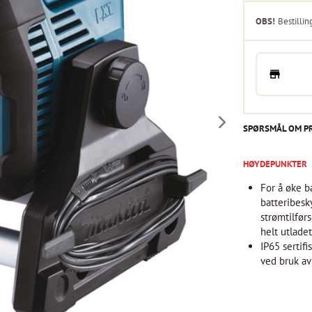
OBS!
Bestillin
SPØRSMÅL OM P
HØYDEPUNKTER
For å øke ba
batteribesk
strømtilfør
helt utlade
IP65 sertif
ved bruk av