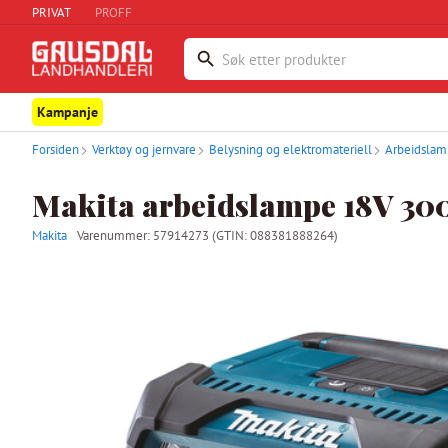
PRIVAT
PROFF
Kampanje
Forsiden
Verktøy og jernvare
Belysning og elektromateriell
Arbeidslam
Makita arbeidslampe 18V 
Makita
Varenummer:
57914273
(GTIN: 088381888264)