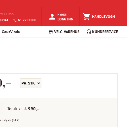
MED OSS
NYHET!
HANDLEVOGN
LOGG INN
 CHAT
61 22 00 00
GausVindu
VELG VAREHUS
KUNDESERVICE
0
,–
Totalt kr.
4 990
,–
s i
stykk
(
STK
)