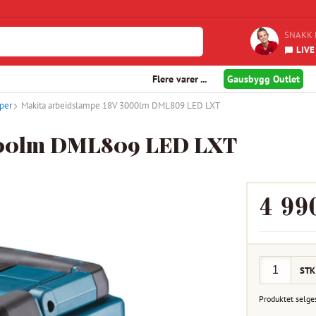
SNAKK 
LIVE
Flere varer ...
Gausbygg Outlet
per
Makita arbeidslampe 18V 3000lm DML809 LED LXT
3000lm DML809 LED LXT
4 99
STK
Produktet selge