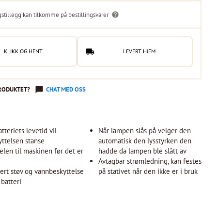
gstillegg kan tilkomme på bestillingsvarer
KLIKK OG HENT
LEVERT HJEM
RODUKTET?
CHAT MED OSS
tteriets levetid vil
Når lampen slås på velger den
yttelsen stanse
automatisk den lysstyrken den
selen til maskinen før det er
hadde da lampen ble slått av
t
Avtagbar strømledning, kan festes
isert støv og vannbeskyttelse
på stativet når den ikke er i bruk
 batteri