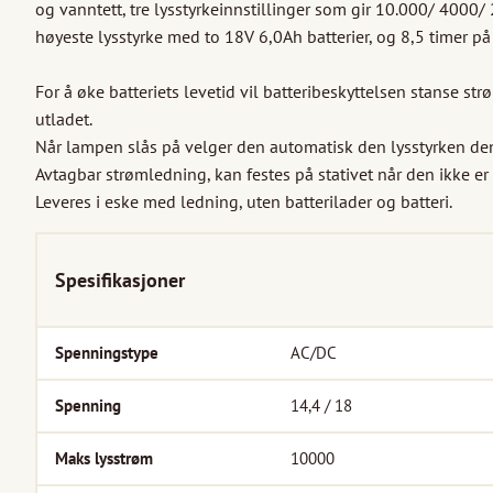
og vanntett, tre lysstyrkeinnstillinger som gir 10.000/ 4000/
høyeste lysstyrke med to 18V 6,0Ah batterier, og 8,5 timer på l
For å øke batteriets levetid vil batteribeskyttelsen stanse strø
utladet.

Når lampen slås på velger den automatisk den lysstyrken den
Avtagbar strømledning, kan festes på stativet når den ikke er i
Leveres i eske med ledning, uten batterilader og batteri.
Spesifikasjoner
Spenningstype
AC/DC
Spenning
14,4 / 18
Maks lysstrøm
10000