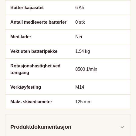
Batterikapasitet
6
Ah
Antall medleverte batterier
0
stk
Med lader
Nei
Vekt uten batteripakke
1.94
kg
Rotasjonshastighet ved
8500
1/min
tomgang
Verktøyfesting
M14
Maks skivediameter
125
mm
Produktdokumentasjon