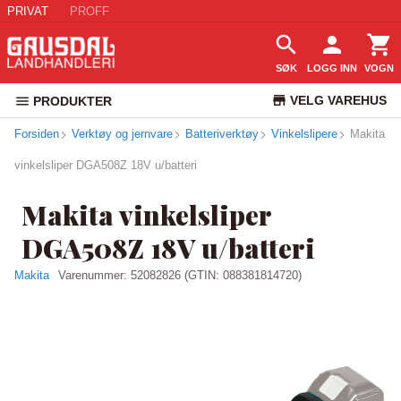
PRIVAT
PROFF
SØK
LOGG INN
VOGN
VELG VAREHUS
PRODUKTER
Forsiden
Verktøy og jernvare
Batteriverktøy
Vinkelslipere
KUNDESERVICE
Makita
vinkelsliper DGA508Z 18V u/batteri
Makita vinkelsliper
DGA508Z 18V u/batteri
Makita
Varenummer:
52082826
(GTIN: 088381814720)