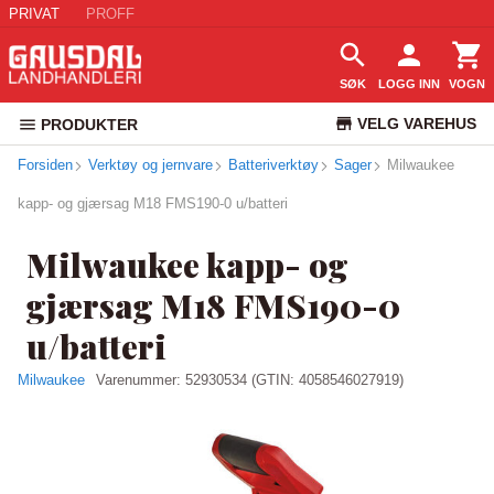
PRIVAT
PROFF
SØK
LOGG INN
VOGN
VELG VAREHUS
PRODUKTER
Forsiden
Verktøy og jernvare
Batteriverktøy
Sager
KUNDESERVICE
Milwaukee
kapp- og gjærsag M18 FMS190-0 u/batteri
Milwaukee kapp- og
gjærsag M18 FMS190-0
u/batteri
Milwaukee
Varenummer:
52930534
(GTIN: 4058546027919)