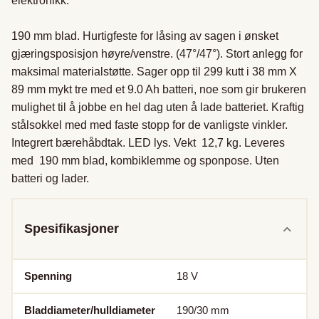
elektronikk.  

190 mm blad. Hurtigfeste for låsing av sagen i ønsket 
gjæringsposisjon høyre/venstre. (47°/47°). Stort anlegg for 
maksimal materialstøtte. Sager opp til 299 kutt i 38 mm X 
89 mm mykt tre med et 9.0 Ah batteri, noe som gir brukeren 
mulighet til å jobbe en hel dag uten å lade batteriet. Kraftig 
stålsokkel med med faste stopp for de vanligste vinkler. 
Integrert bærehåbdtak. LED lys. Vekt  12,7 kg. Leveres 
med  190 mm blad, kombiklemme og sponpose. Uten 
batteri og lader.
Spesifikasjoner
Spenning
18
V
Bladdiameter/hulldiameter
190/30
mm