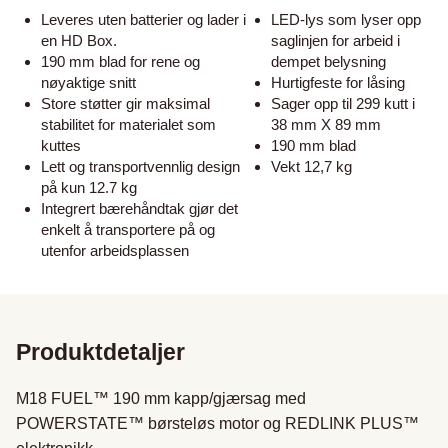
Leveres uten batterier og lader i
LED-lys som lyser opp
en HD Box.
saglinjen for arbeid i
190 mm blad for rene og
dempet belysning
nøyaktige snitt
Hurtigfeste for låsing
Store støtter gir maksimal
Sager opp til 299 kutt i
stabilitet for materialet som
38 mm X 89 mm
kuttes
190 mm blad
Lett og transportvennlig design
Vekt 12,7 kg
på kun 12.7 kg
Integrert bærehåndtak gjør det
enkelt å transportere på og
utenfor arbeidsplassen
Produktdetaljer
M18 FUEL™ 190 mm kapp/gjærsag med 
POWERSTATE™ børsteløs motor og REDLINK PLUS™ 