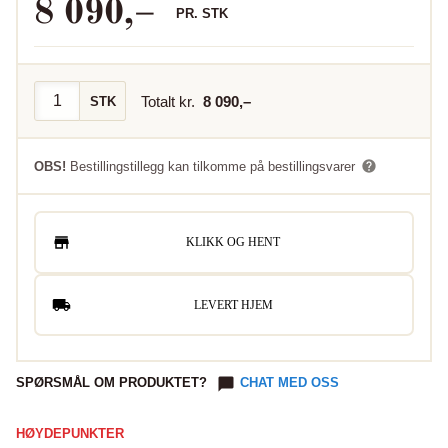
8 090
,–
PR.
STK
Totalt kr.
8 090
,–
STK
OBS!
Bestillingstillegg kan tilkomme på bestillingsvarer
KLIKK OG HENT
LEVERT HJEM
SPØRSMÅL OM PRODUKTET?
CHAT MED OSS
HØYDEPUNKTER