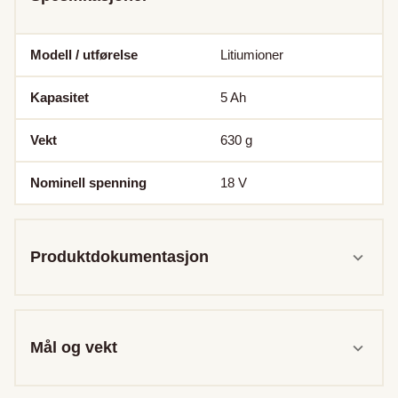
Modell / utførelse
Litiumioner
Kapasitet
5
Ah
Vekt
630
g
Nominell spenning
18
V
Produktdokumentasjon
Mål og vekt