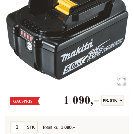
1 090
,–
GAUSPRIS
Totalt kr.
1 090
,–
STK