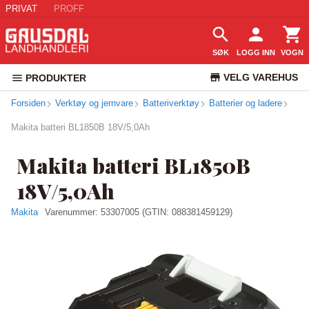
PRIVAT
PROFF
SØK
LOGG INN
VOGN
VELG VAREHUS
PRODUKTER
Forsiden
Verktøy og jernvare
Batteriverktøy
Batterier og ladere
KUNDESERVICE
Makita batteri BL1850B 18V/5,0Ah
Makita batteri BL1850B
18V/5,0Ah
Makita
Varenummer:
53307005
(GTIN: 088381459129)