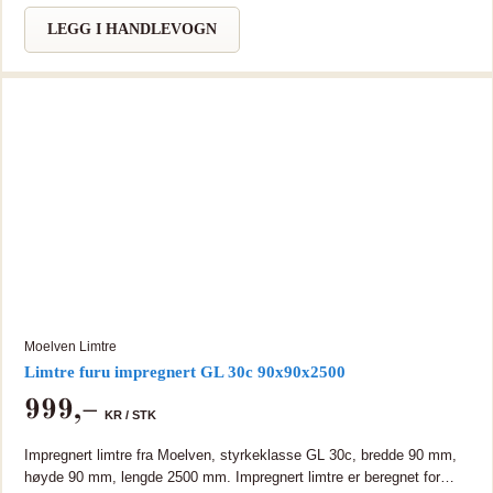
leveres i lengre lengder på forespørsel.
LEGG I HANDLEVOGN
Moelven Limtre
Limtre furu impregnert GL 30c 90x90x2500
999
,–
KR /
STK
Impregnert limtre fra Moelven, styrkeklasse GL 30c, bredde 90 mm,
høyde 90 mm, lengde 2500 mm. Impregnert limtre er beregnet for