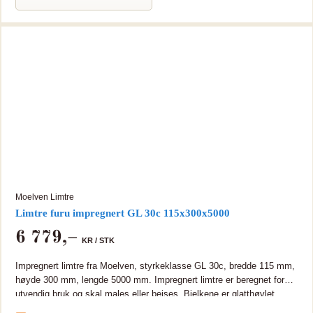
Moelven Limtre
Limtre furu impregnert GL 30c 115x300x5000
6 779
,–
KR /
STK
Impregnert limtre fra Moelven, styrkeklasse GL 30c, bredde 115 mm,
høyde 300 mm, lengde 5000 mm. Impregnert limtre er beregnet for
utvendig bruk og skal males eller beises. Bjelkene er glatthøvlet.
Tungmetallfri (TMF) Limtre er miljøvennlig og bærekraftig, sterkt og