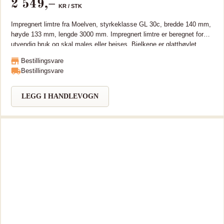
2 549
,–
KR /
STK
Impregnert limtre fra Moelven, styrkeklasse GL 30c, bredde 140 mm,
høyde 133 mm, lengde 3000 mm. Impregnert limtre er beregnet for
utvendig bruk og skal males eller beises. Bjelkene er glatthøvlet.
Tungmetallfri (TMF) Limtre er miljøvennlig og bærekraftig, sterkt og
Bestillingsvare
tar lange spenn. Moelven Limtre sertifikater som PEFC, CE, ISO
Bestillingsvare
9001 og 14001. Bjelken kan leveres i lengde opptil 15 meter. Kan
leveres i lengre lengder på forespørsel.
LEGG I HANDLEVOGN