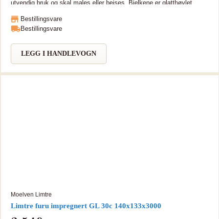
utvendig bruk og skal males eller beises. Bjelkene er glatthøvlet.
Tungmetallfri (TMF) Limtre er miljøvennlig og bærekraftig, sterkt og
Bestillingsvare
tar lange spenn. Moelven Limtre sertifikater som PEFC, CE, ISO
Bestillingsvare
9001 og 14001. Bjelken kan leveres i lengde opptil 15 meter. Kan
leveres i lengre lengder på forespørsel.
LEGG I HANDLEVOGN
Moelven Limtre
Limtre furu impregnert GL 30c 140x133x3000