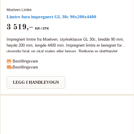
Moelven Limtre
Limtre furu impregnert GL 30c 90x200x4400
3 519
,–
KR /
STK
Impregnert limtre fra Moelven, styrkeklasse GL 30c, bredde 90 mm,
høyde 200 mm, lengde 4400 mm. Impregnert limtre er beregnet for
utvendig bruk og skal males eller beises. Bjelkene er glatthøvlet.
Tungmetallfri (TMF) Limtre er miljøvennlig og bærekraftig, sterkt og
Bestillingsvare
tar lange spenn. Moelven Limtre sertifikater som PEFC, CE, ISO
Bestillingsvare
9001 og 14001. Bjelken kan leveres i lengde opptil 15 meter. Kan
leveres i lengre lengder på forespørsel.
LEGG I HANDLEVOGN