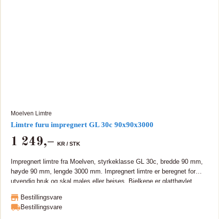
Moelven Limtre
Limtre furu impregnert GL 30c 90x90x3000
1 249
,–
KR /
STK
Impregnert limtre fra Moelven, styrkeklasse GL 30c, bredde 90 mm,
høyde 90 mm, lengde 3000 mm. Impregnert limtre er beregnet for
utvendig bruk og skal males eller beises. Bjelkene er glatthøvlet.
Tungmetallfri (TMF) Limtre er miljøvennlig og bærekraftig, sterkt og
Bestillingsvare
tar lange spenn. Moelven Limtre sertifikater som PEFC, CE, ISO
Bestillingsvare
9001 og 14001. Bjelken kan leveres i lengde opptil 15 meter. Kan