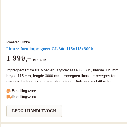
Moelven Limtre
Limtre furu impregnert GL 30c 115x115x3000
1 999
,–
KR /
STK
Impregnert limtre fra Moelven, styrkeklasse GL 30c, bredde 115 mm,
høyde 115 mm, lengde 3000 mm. Impregnert limtre er beregnet for
utvendig bruk og skal males eller beises. Bjelkene er glatthøvlet.
Tungmetallfri (TMF) Limtre er miljøvennlig og bærekraftig, sterkt og
Bestillingsvare
tar lange spenn. Moelven Limtre sertifikater som PEFC, CE, ISO
Bestillingsvare
9001 og 14001. Bjelken kan leveres i lengde opptil 15 meter. Kan
leveres i lengre lengder på forespørsel.
LEGG I HANDLEVOGN