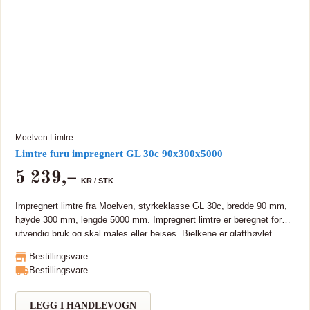
Moelven Limtre
Limtre furu impregnert GL 30c 90x300x5000
5 239
,–
KR /
STK
Impregnert limtre fra Moelven, styrkeklasse GL 30c, bredde 90 mm,
høyde 300 mm, lengde 5000 mm. Impregnert limtre er beregnet for
utvendig bruk og skal males eller beises. Bjelkene er glatthøvlet.
Tungmetallfri (TMF) Limtre er miljøvennlig og bærekraftig, sterkt og
Bestillingsvare
tar lange spenn. Moelven Limtre sertifikater som PEFC, CE, ISO
Bestillingsvare
9001 og 14001. Bjelken kan leveres i lengde opptil 15 meter. Kan
leveres i lengre lengder på forespørsel.
LEGG I HANDLEVOGN