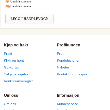
Bestillingsvare
tar lange spenn. Moelven Limtre sertifikater som PEFC, CE, ISO
Bestillingsvare
9001 og 14001. Bjelken kan leveres i lengde opptil 15 meter. Kan
leveres i lengre lengder på forespørsel.
LEGG I HANDLEVOGN
Kjøp og frakt
Proffkunden
Frakt
Proff
Klikk og hent
Kundehistorier
GL-kortet
Nyheter
Salgsbetingelser
Kontaktinformasjon
Konkurranseregler
Om oss
Informasjon
Om oss
Kundeservice