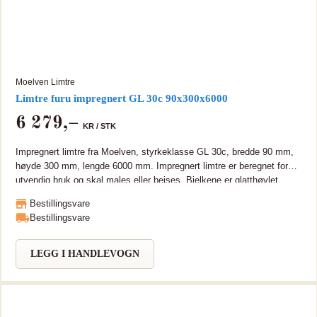
Moelven Limtre
Limtre furu impregnert GL 30c 90x300x6000
6 279
,–
KR /
STK
Impregnert limtre fra Moelven, styrkeklasse GL 30c, bredde 90 mm,
høyde 300 mm, lengde 6000 mm. Impregnert limtre er beregnet for
utvendig bruk og skal males eller beises. Bjelkene er glatthøvlet.
Tungmetallfri (TMF) Limtre er miljøvennlig og bærekraftig, sterkt og
Bestillingsvare
tar lange spenn. Moelven Limtre sertifikater som PEFC, CE, ISO
Bestillingsvare
9001 og 14001. Bjelken kan leveres i lengde opptil 15 meter. Kan
leveres i lengre lengder på forespørsel.
LEGG I HANDLEVOGN