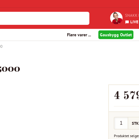
SNAKK 
LIVE
Flere varer ...
Gausbygg Outlet
00
x5000
4 57
STK
Produktet selge