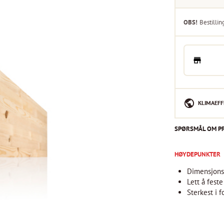
OBS!
Bestillin
KLIMAEFF
SPØRSMÅL OM P
HØYDEPUNKTER
Dimensjonss
Lett å feste
Sterkest i f