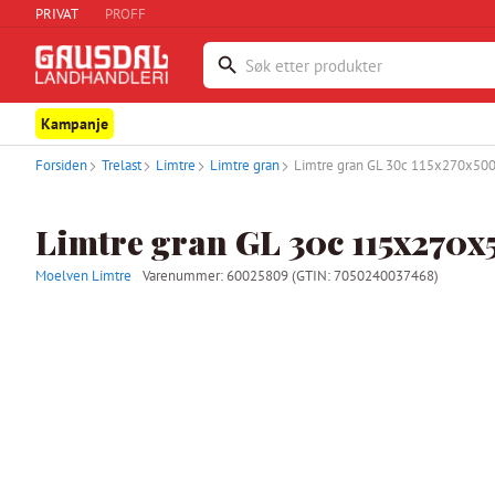
PRIVAT
PROFF
Kampanje
Forsiden
Trelast
Limtre
Limtre gran
Limtre gran GL 30c 115x270x50
Limtre gran GL 30c 115x270
Moelven Limtre
Varenummer:
60025809
(GTIN: 7050240037468)