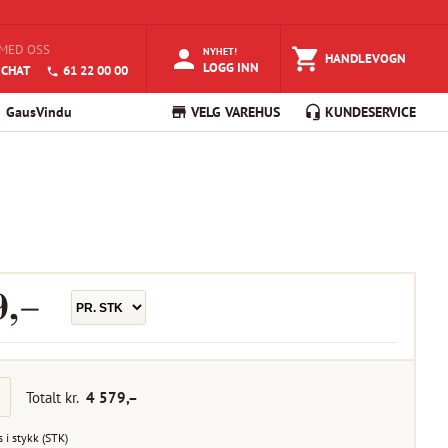
MED OSS
NYHET!
HANDLEVOGN
LOGG INN
 CHAT
61 22 00 00
GausVindu
VELG VAREHUS
KUNDESERVICE
9
,–
Totalt kr.
4 579
,–
s i
stykk
(
STK
)