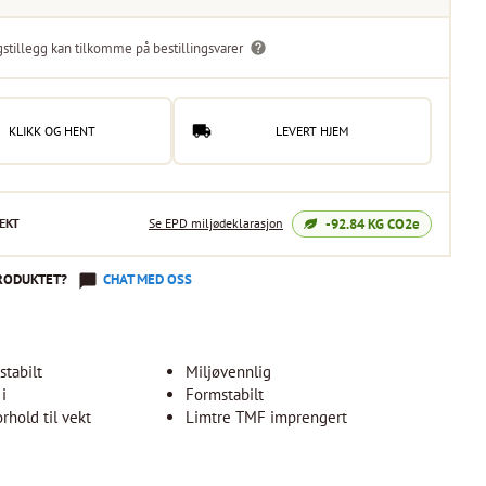
gstillegg kan tilkomme på bestillingsvarer
KLIKK OG HENT
LEVERT HJEM
-92.84
KG CO2e
EKT
Se EPD miljødeklarasjon
RODUKTET?
CHAT MED OSS
tabilt
Miljøvennlig
 i
Formstabilt
orhold til vekt
Limtre TMF imprengert