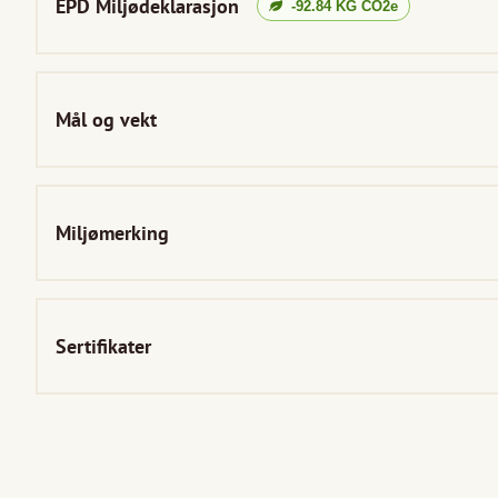
EPD Miljødeklarasjon
-92.84
KG CO2e
Mål og vekt
Miljømerking
Sertifikater