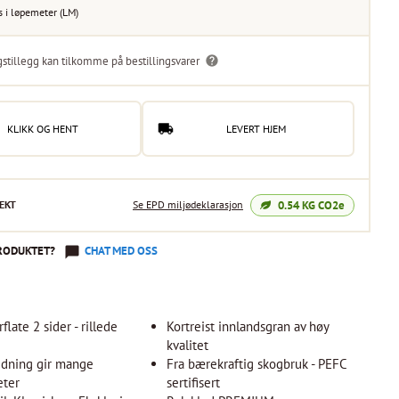
s i
løpemeter
(
LM
)
gstillegg kan tilkomme på bestillingsvarer
KLIKK OG HENT
LEVERT HJEM
0.54
KG CO2e
EKT
Se EPD miljødeklarasjon
RODUKTET?
CHAT MED OSS
late 2 sider - rillede
Kortreist innlandsgran av høy
kvalitet
edning gir mange
Fra bærekraftig skogbruk - PEFC
eter
sertifisert