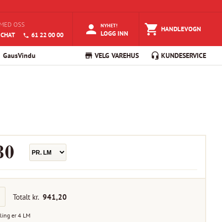
MED OSS
NYHET!
HANDLEVOGN
LOGG INN
 CHAT
61 22 00 00
GausVindu
VELG VAREHUS
KUNDESERVICE
30
Totalt kr.
941,20
ling er
4
LM