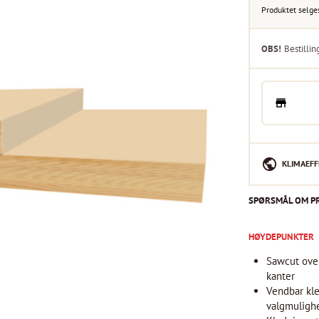
Produktet selge
OBS!
Bestillin
KLIMAEFF
SPØRSMÅL OM P
HØYDEPUNKTER
Sawcut overf
kanter
Vendbar kl
valgmuligh