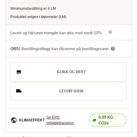
Minimumsbestilling er
4
LM
Produktet selges i
løpemeter
(
LM
)
Levert og fakturert mengde kan øke med rundt 10%
OBS!
Bestillingstillegg kan tilkomme på bestillingsvarer
KLIKK OG HENT
LEVERT HJEM
0.09
KG
Se EPD
KLIMAEFFEKT
miljødeklarasjon
CO2e