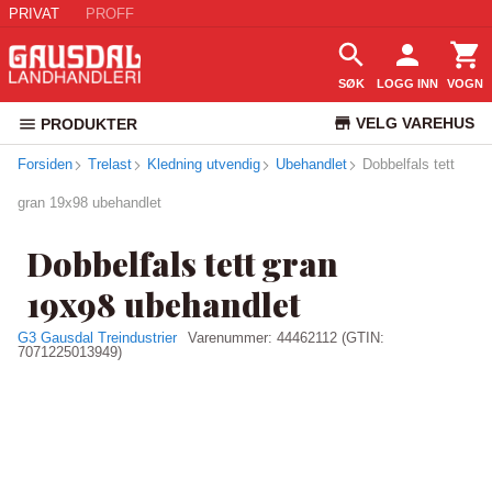
PRIVAT
PROFF
SØK
LOGG INN
VOGN
VELG VAREHUS
PRODUKTER
Forsiden
Trelast
Kledning utvendig
Ubehandlet
KUNDESERVICE
Dobbelfals tett
gran 19x98 ubehandlet
Dobbelfals tett gran
19x98 ubehandlet
G3 Gausdal Treindustrier
Varenummer:
44462112
(GTIN:
7071225013949)