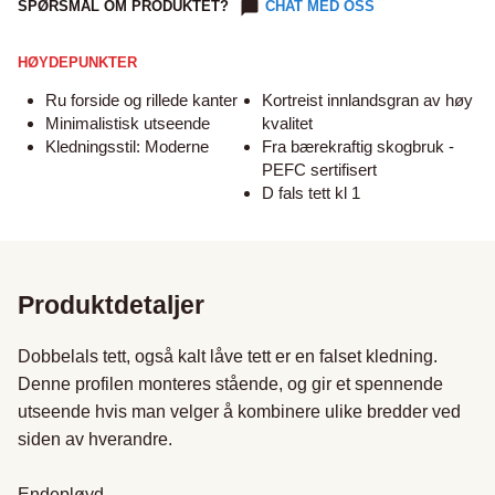
SPØRSMÅL OM PRODUKTET?
CHAT MED OSS
HØYDEPUNKTER
Ru forside og rillede kanter
Kortreist innlandsgran av høy
Minimalistisk utseende
kvalitet
Kledningsstil: Moderne
Fra bærekraftig skogbruk -
PEFC sertifisert
D fals tett kl 1
Produktdetaljer
Dobbelals tett, også kalt låve tett er en falset kledning. 
Denne profilen monteres stående, og gir et spennende 
utseende hvis man velger å kombinere ulike bredder ved 
siden av hverandre.

Endepløyd
