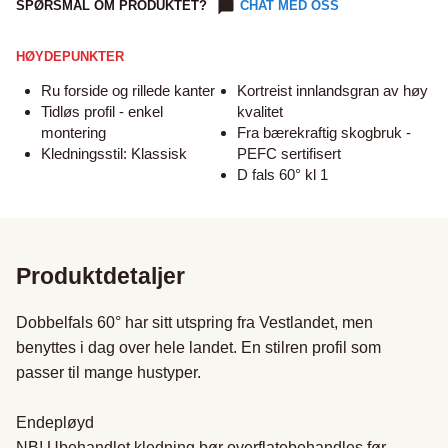
SPØRSMÅL OM PRODUKTET?
CHAT MED OSS
HØYDEPUNKTER
Ru forside og rillede kanter
Kortreist innlandsgran av høy
Tidløs profil - enkel
kvalitet
montering
Fra bærekraftig skogbruk -
Kledningsstil: Klassisk
PEFC sertifisert
D fals 60° kl 1
Produktdetaljer
Dobbelfals 60° har sitt utspring fra Vestlandet, men 
benyttes i dag over hele landet. En stilren profil som 
passer til mange hustyper.

Endepløyd

NB! Ubehandlet kledning bør overflatebehandles før 