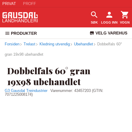
PRIVAT
PROFF
SØK
LOGG INN
VOGN
VELG VAREHUS
PRODUKTER
Forsiden
Trelast
Kledning utvendig
Ubehandlet
KUNDESERVICE
Dobbelfals 60°
gran 19x98 ubehandlet
Dobbelfals 60° gran
19x98 ubehandlet
G3 Gausdal Treindustrier
Varenummer:
43457203
(GTIN:
7071225008174)