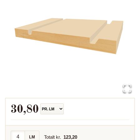
30,80
Totalt kr.
123,20
LM