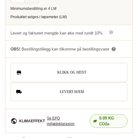
Minimumsbestilling er
4
LM
Produktet selges i
løpemeter
(
LM
)
Levert og fakturert mengde kan øke med rundt 10%
OBS!
Bestillingstillegg kan tilkomme på bestillingsvarer
KLIKK OG HENT
LEVERT HJEM
0.09
KG
Se EPD
KLIMAEFFEKT
miljødeklarasjon
CO2e