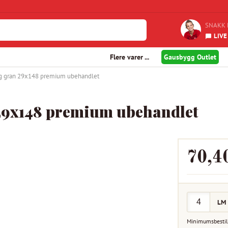
SNAKK 
LIVE
Flere varer ...
Gausbygg Outlet
g gran 29x148 premium ubehandlet
29x148 premium ubehandlet
70,4
LM
Minimumsbestil