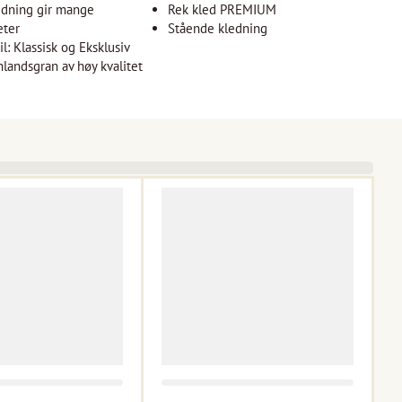
edning gir mange
Rek kled PREMIUM
eter
Stående kledning
l: Klassisk og Eksklusiv
nlandsgran av høy kvalitet