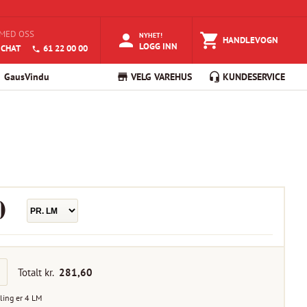
MED OSS
NYHET!
HANDLEVOGN
LOGG INN
 CHAT
61 22 00 00
GausVindu
VELG VAREHUS
KUNDESERVICE
0
Totalt kr.
281,60
ling er
4
LM