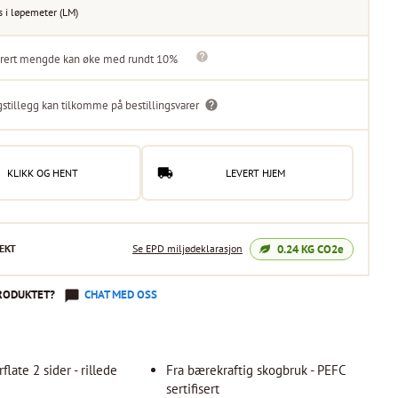
s i
løpemeter
(
LM
)
turert mengde kan øke med rundt 10%
gstillegg kan tilkomme på bestillingsvarer
KLIKK OG HENT
LEVERT HJEM
0.24
KG CO2e
EKT
Se EPD miljødeklarasjon
RODUKTET?
CHAT MED OSS
late 2 sider - rillede
Fra bærekraftig skogbruk - PEFC
sertifisert