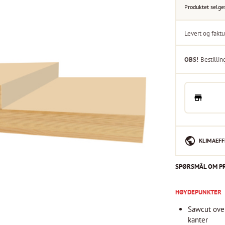
Produktet selge
Levert og fak
OBS!
Bestillin
KLIMAEFF
SPØRSMÅL OM P
HØYDEPUNKTER
Sawcut overf
kanter