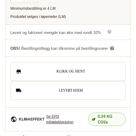
Minimumsbestilling er
4
LM
Produktet selges i
løpemeter
(
LM
)
Levert og fakturert mengde kan øke med rundt 10%
OBS!
Bestillingstillegg kan tilkomme på bestillingsvarer
KLIKK OG HENT
LEVERT HJEM
0.24
KG
Se EPD
KLIMAEFFEKT
miljødeklarasjon
CO2e