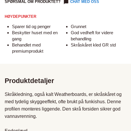
SPØRSMÅL OM PRODUKTET?
CHAT MED OSS
HØYDEPUNKTER
Sparer tid og penger
Grunnet
Beskytter huset med en
God vedheft for videre
gang
behandling
Behandlet med
Skråskåret kled GR std
premiumprodukt
Produktdetaljer
Skråkledning, også kalt Weatherboards, er skråskåret og 
med tydelig skyggeeffekt, ofte brukt på funkishus. Denne 
profilen monteres liggende. Den skrå forsiden sikrer god 
vannavrenning. 

Endepløyd
