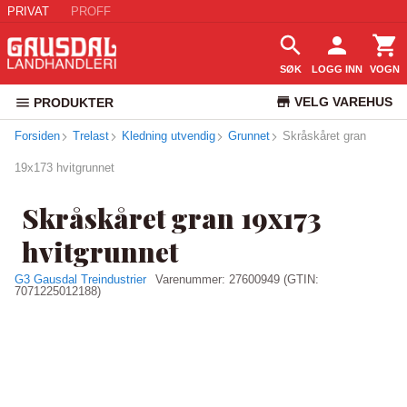
PRIVAT
PROFF
SØK
LOGG INN
VOGN
VELG VAREHUS
PRODUKTER
Forsiden
Trelast
Kledning utvendig
Grunnet
Skråskåret gran
KUNDESERVICE
19x173 hvitgrunnet
Skråskåret gran 19x173
hvitgrunnet
G3 Gausdal Treindustrier
Varenummer:
27600949
(GTIN:
7071225012188)