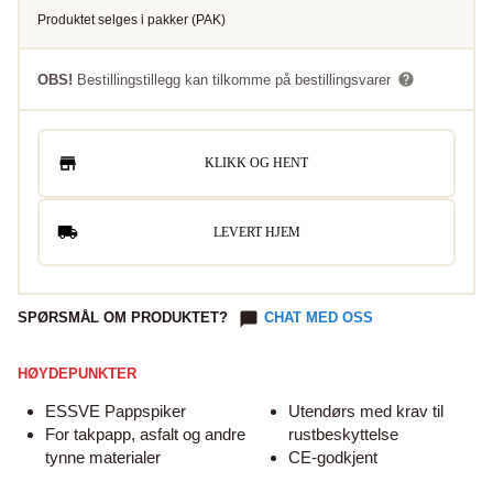
Produktet selges i
pakker
(
PAK
)
OBS!
Bestillingstillegg kan tilkomme på bestillingsvarer
KLIKK OG HENT
LEVERT HJEM
SPØRSMÅL OM PRODUKTET?
CHAT MED OSS
HØYDEPUNKTER
ESSVE Pappspiker
Utendørs med krav til
For takpapp, asfalt og andre
rustbeskyttelse
tynne materialer
CE-godkjent