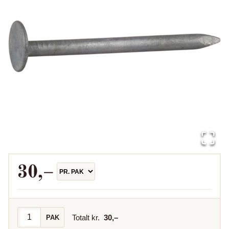
30
,–
Totalt kr.
30
,–
PAK