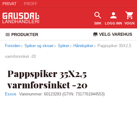
PRIVAT
PROFF
SØK
LOGG INN
VOGN
VELG VAREHUS
PRODUKTER
Forsiden
Spiker og skruer
Spiker
Håndspiker
Pappspiker 35X2,5
KUNDESERVICE
varmforsinket -20
Pappspiker 35X2,5
varmforsinket -20
Essve
Varenummer:
60123283
(GTIN: 7317761944553)