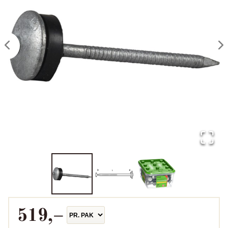
519
,–