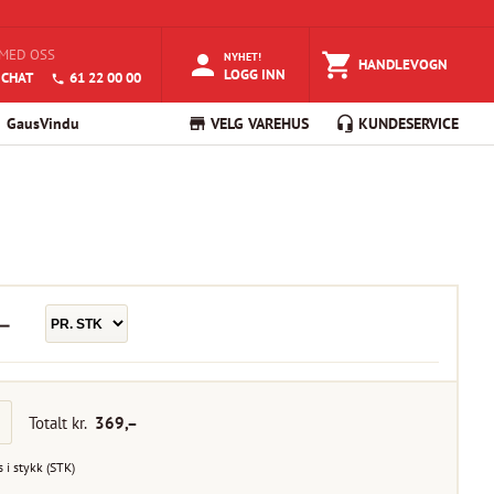
MED OSS
NYHET!
HANDLEVOGN
LOGG INN
 CHAT
61 22 00 00
GausVindu
VELG VAREHUS
KUNDESERVICE
–
Totalt kr.
369
,–
s i
stykk
(
STK
)