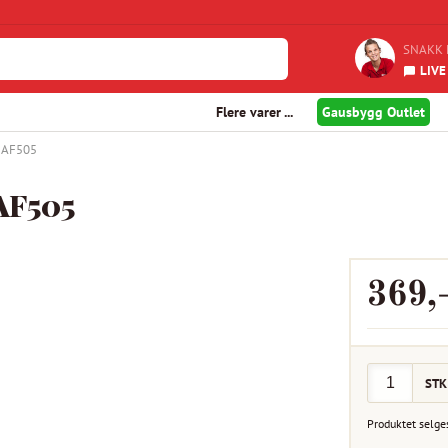
SNAKK 
LIVE
Flere varer ...
Gausbygg Outlet
 AF505
AF505
369
,
STK
Produktet selge