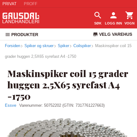
PRIVAT
PROFF
SØK
LOGG INN
VOGN
VELG VAREHUS
PRODUKTER
Forsiden
Spiker og skruer
Spiker
Coilspiker
Maskinspiker coil 15
KUNDESERVICE
grader huggen 2,5X65 syrefast A4 -1750
Maskinspiker coil 15 grader
huggen 2,5X65 syrefast A4
-1750
Essve
Varenummer:
50752202
(GTIN: 7317761227663)