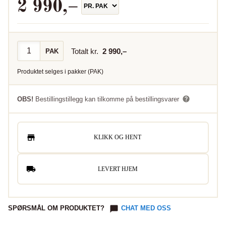
2 990
,–
Totalt kr.
2 990
,–
PAK
Produktet selges i
pakker
(
PAK
)
OBS!
Bestillingstillegg kan tilkomme på bestillingsvarer
KLIKK OG HENT
LEVERT HJEM
SPØRSMÅL OM PRODUKTET?
CHAT MED OSS