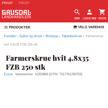
PRIVAT
PROFF
SØK
LOGG INN
VOGN
VELG VAREHUS
PRODUKTER
Forsiden
Spiker og skruer
Montasje
Takplateskruer
KUNDESERVICE
Farmerskrue
hvit 4,8x35 FZB 250 stk
Farmerskrue hvit 4,8x35
FZB 250 stk
Essve
Varenummer:
11353869
(GTIN: 7317761200703)