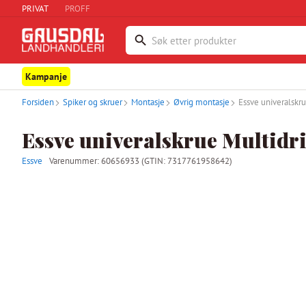
PRIVAT
PROFF
Kampanje
Forsiden
Spiker og skruer
Montasje
Øvrig montasje
Essve univeralskru
Essve univeralskrue Multidriv
Essve
Varenummer:
60656933
(GTIN: 7317761958642)