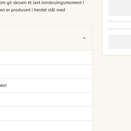
som gir skruen et lavt innskruingsmoment i 
en er produsert i herdet stål med 
nket