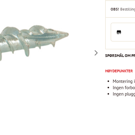
OBS!
Bestillin
SPØRSMÅL OM P
HØYDEPUNKTER
Montering i
Ingen forbo
Ingen plug