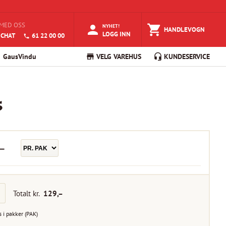
MED OSS
NYHET!
HANDLEVOGN
LOGG INN
 CHAT
61 22 00 00
GausVindu
VELG VAREHUS
KUNDESERVICE
5
–
Totalt kr.
129
,–
s i
pakker
(
PAK
)