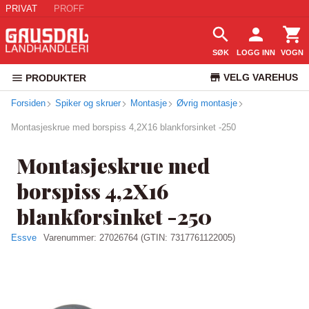
PRIVAT
PROFF
SØK
LOGG INN
VOGN
VELG VAREHUS
PRODUKTER
Forsiden
Spiker og skruer
Montasje
Øvrig montasje
KUNDESERVICE
Montasjeskrue med borspiss 4,2X16 blankforsinket -250
Montasjeskrue med
borspiss 4,2X16
blankforsinket -250
Essve
Varenummer:
27026764
(GTIN: 7317761122005)