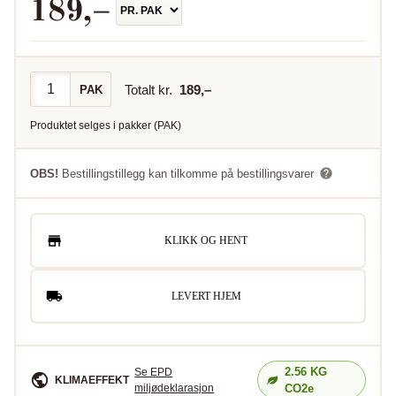
189
,–
Totalt kr.
189
,–
PAK
Produktet selges i
pakker
(
PAK
)
OBS!
Bestillingstillegg kan tilkomme på bestillingsvarer
KLIKK OG HENT
LEVERT HJEM
2.56
KG
Se EPD
KLIMAEFFEKT
miljødeklarasjon
CO2e