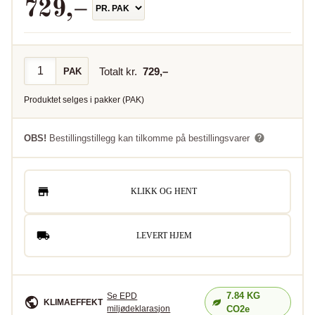
729
,–
Totalt kr.
729
,–
PAK
Produktet selges i
pakker
(
PAK
)
OBS!
Bestillingstillegg kan tilkomme på bestillingsvarer
KLIKK OG HENT
LEVERT HJEM
7.84
KG
Se EPD
KLIMAEFFEKT
miljødeklarasjon
CO2e