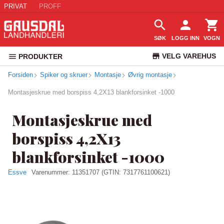
PRIVAT
PROFF
SØK
LOGG INN
VOGN
VELG VAREHUS
PRODUKTER
Forsiden
Spiker og skruer
Montasje
Øvrig montasje
KUNDESERVICE
Montasjeskrue med borspiss 4,2X13 blankforsinket -1000
Montasjeskrue med
borspiss 4,2X13
blankforsinket -1000
Essve
Varenummer:
11351707
(GTIN: 7317761100621)