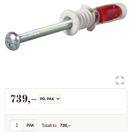
739
,–
Totalt kr.
739
,–
PAK