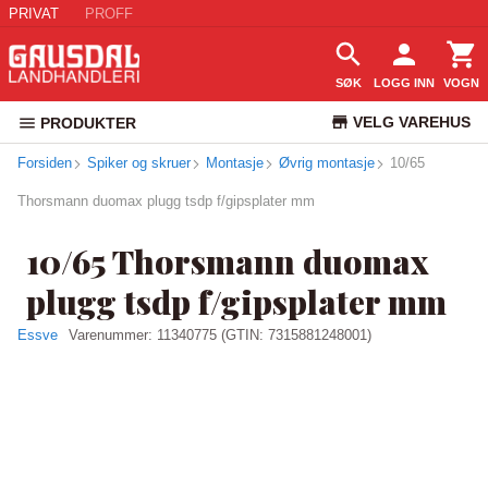
PRIVAT
PROFF
SØK
LOGG INN
VOGN
VELG VAREHUS
PRODUKTER
Forsiden
Spiker og skruer
Montasje
Øvrig montasje
KUNDESERVICE
10/65
Thorsmann duomax plugg tsdp f/gipsplater mm
10/65 Thorsmann duomax
plugg tsdp f/gipsplater mm
Essve
Varenummer:
11340775
(GTIN: 7315881248001)