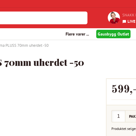
SNAKK 
LIVE
Flere varer ...
Gausbygg Outlet
ama PLUSS 70mm uherdet -50
 70mm uherdet -50
599
,
PAK
Produktet selge