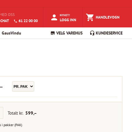
MED OSS
NYHET!
HANDLEVOGN
LOGG INN
 CHAT
61 22 00 00
GausVindu
VELG VAREHUS
KUNDESERVICE
–
Totalt kr.
599
,–
s i
pakker
(
PAK
)