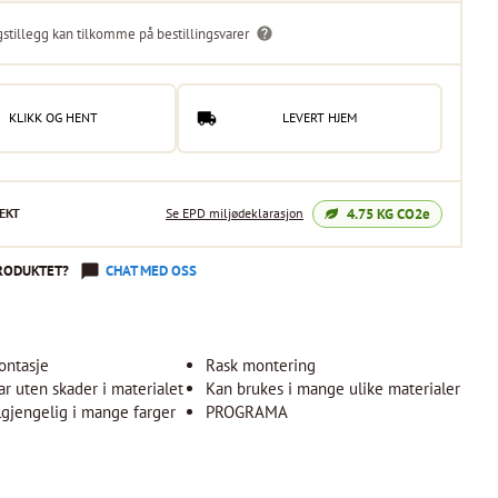
gstillegg kan tilkomme på bestillingsvarer
KLIKK OG HENT
LEVERT HJEM
4.75
KG CO2e
EKT
Se EPD miljødeklarasjon
RODUKTET?
CHAT MED OSS
ontasje
Rask montering
 uten skader i materialet
Kan brukes i mange ulike materialer
lgjengelig i mange farger
PROGRAMA