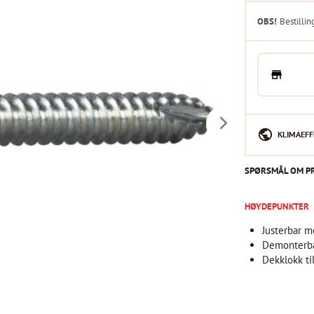
OBS!
Bestillin
KLIMAEFF
SPØRSMÅL OM P
HØYDEPUNKTER
Justerbar m
Demonterbar
Dekklokk ti