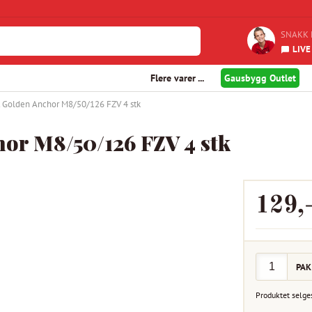
SNAKK 
LIVE
Flere varer ...
Gausbygg Outlet
t Golden Anchor M8/50/126 FZV 4 stk
or M8/50/126 FZV 4 stk
129
,
PAK
Produktet selge