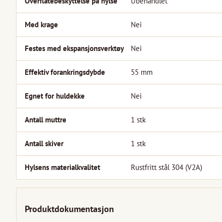
Overflatebeskyttelse på hylse
Ubehandlet
Med krage
Nei
Festes med ekspansjonsverktøy
Nei
Effektiv forankringsdybde
55
mm
Egnet for huldekke
Nei
Antall muttre
1
stk
Antall skiver
1
stk
Hylsens materialkvalitet
Rustfritt stål 304 (V2A)
Produktdokumentasjon