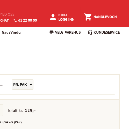
MED OSS
NYHET!
HANDLEVOGN
LOGG INN
 CHAT
61 22 00 00
GausVindu
VELG VAREHUS
KUNDESERVICE
–
Totalt kr.
129
,–
s i
pakker
(
PAK
)