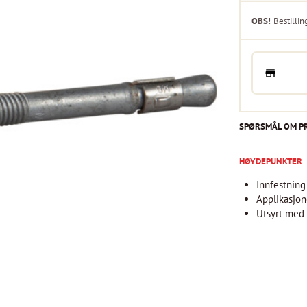
OBS!
Bestillin
SPØRSMÅL OM P
HØYDEPUNKTER
Innfestning
Applikasjon
Utsyrt med