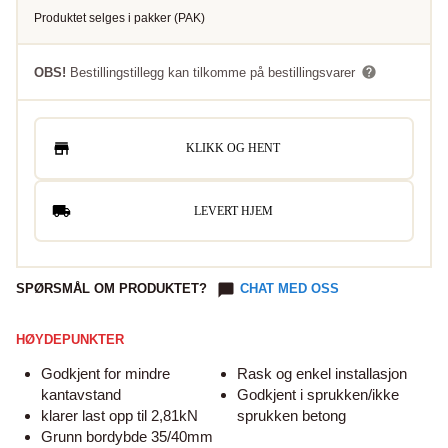
Produktet selges i
pakker
(
PAK
)
OBS!
Bestillingstillegg kan tilkomme på bestillingsvarer
KLIKK OG HENT
LEVERT HJEM
SPØRSMÅL OM PRODUKTET?
CHAT MED OSS
HØYDEPUNKTER
Godkjent for mindre
Rask og enkel installasjon
kantavstand
Godkjent i sprukken/ikke
klarer last opp til 2,81kN
sprukken betong
Grunn bordybde 35/40mm