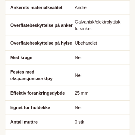
Ankerets materialkvalitet
Andre
Galvanisk/elektrolyttisk
Overflatebeskyttelse på anker
forsinket
Overflatebeskyttelse på hylse
Ubehandlet
Med krage
Nei
Festes med
Nei
ekspansjonsverktøy
Effektiv forankringsdybde
25
mm
Egnet for huldekke
Nei
Antall muttre
0
stk