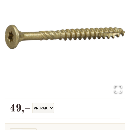
49
,–