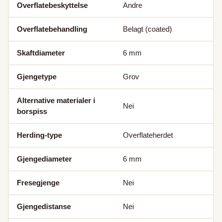
Overflatebeskyttelse
Andre
Overflatebehandling
Belagt (coated)
Skaftdiameter
6
mm
Gjengetype
Grov
Alternative materialer i
Nei
borspiss
Herding-type
Overflateherdet
Gjengediameter
6
mm
Fresegjenge
Nei
Gjengedistanse
Nei