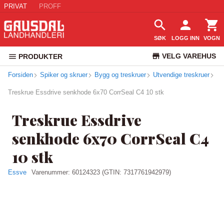
PRIVAT
PROFF
SØK
LOGG INN
VOGN
VELG VAREHUS
PRODUKTER
Forsiden
Spiker og skruer
Bygg og treskruer
Utvendige treskruer
KUNDESERVICE
Treskrue Essdrive senkhode 6x70 CorrSeal C4 10 stk
Treskrue Essdrive
senkhode 6x70 CorrSeal C4
10 stk
Essve
Varenummer:
60124323
(GTIN: 7317761942979)