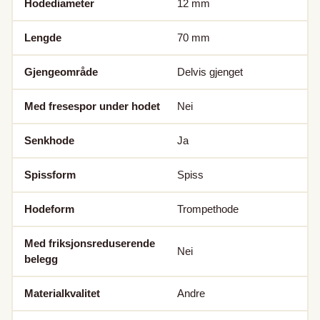
Hodediameter
12
mm
Lengde
70
mm
Gjengeområde
Delvis gjenget
Med fresespor under hodet
Nei
Senkhode
Ja
Spissform
Spiss
Hodeform
Trompethode
Med friksjonsreduserende
Nei
belegg
Materialkvalitet
Andre