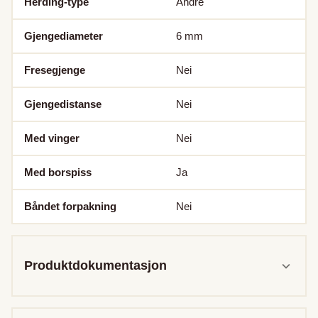
Herding-type
Andre
Gjengediameter
6
mm
Fresegjenge
Nei
Gjengedistanse
Nei
Med vinger
Nei
Med borspiss
Ja
Båndet forpakning
Nei
Produktdokumentasjon