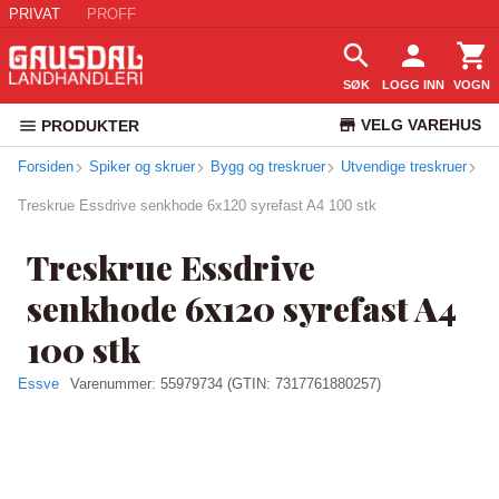
PRIVAT
PROFF
SØK
LOGG INN
VOGN
VELG VAREHUS
PRODUKTER
Forsiden
Spiker og skruer
Bygg og treskruer
Utvendige treskruer
KUNDESERVICE
Treskrue Essdrive senkhode 6x120 syrefast A4 100 stk
Treskrue Essdrive
senkhode 6x120 syrefast A4
100 stk
Essve
Varenummer:
55979734
(GTIN: 7317761880257)