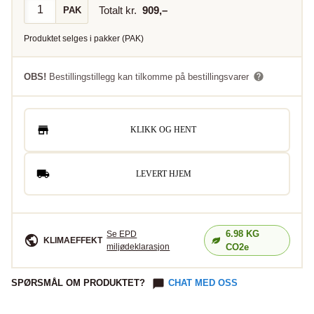
Totalt kr.
909
,–
PAK
Produktet selges i
pakker
(
PAK
)
OBS!
Bestillingstillegg kan tilkomme på bestillingsvarer
KLIKK OG HENT
LEVERT HJEM
6.98
KG
Se EPD
KLIMAEFFEKT
miljødeklarasjon
CO2e
SPØRSMÅL OM PRODUKTET?
CHAT MED OSS