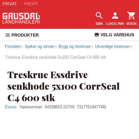
PRIVAT
PROFF
SØK
LOGG INN
VOGN
VELG VAREHUS
PRODUKTER
Forsiden
Spiker og skruer
Bygg og treskruer
Utvendige treskruer
KUNDESERVICE
Treskrue Essdrive senkhode 5x100 CorrSeal C4 600 stk
Treskrue Essdrive
senkhode 5x100 CorrSeal
C4 600 stk
Essve
Varenummer:
54339653
(GTIN: 7317761847748)