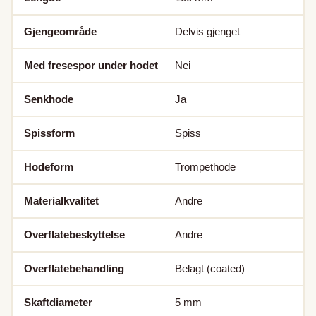
Gjengeområde
Delvis gjenget
Med fresespor under hodet
Nei
Senkhode
Ja
Spissform
Spiss
Hodeform
Trompethode
Materialkvalitet
Andre
Overflatebeskyttelse
Andre
Overflatebehandling
Belagt (coated)
Skaftdiameter
5
mm