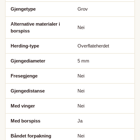
Gjengetype
Grov
Alternative materialer i
Nei
borspiss
Herding-type
Overflateherdet
Gjengediameter
5
mm
Fresegjenge
Nei
Gjengedistanse
Nei
Med vinger
Nei
Med borspiss
Ja
Båndet forpakning
Nei