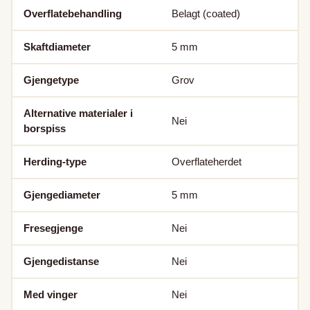
Overflatebehandling
Belagt (coated)
Skaftdiameter
5
mm
Gjengetype
Grov
Alternative materialer i
Nei
borspiss
Herding-type
Overflateherdet
Gjengediameter
5
mm
Fresegjenge
Nei
Gjengedistanse
Nei
Med vinger
Nei