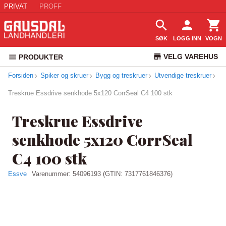
PRIVAT
PROFF
SØK
LOGG INN
VOGN
VELG VAREHUS
PRODUKTER
Forsiden
Spiker og skruer
Bygg og treskruer
Utvendige treskruer
KUNDESERVICE
Treskrue Essdrive senkhode 5x120 CorrSeal C4 100 stk
Treskrue Essdrive
senkhode 5x120 CorrSeal
C4 100 stk
Essve
Varenummer:
54096193
(GTIN: 7317761846376)