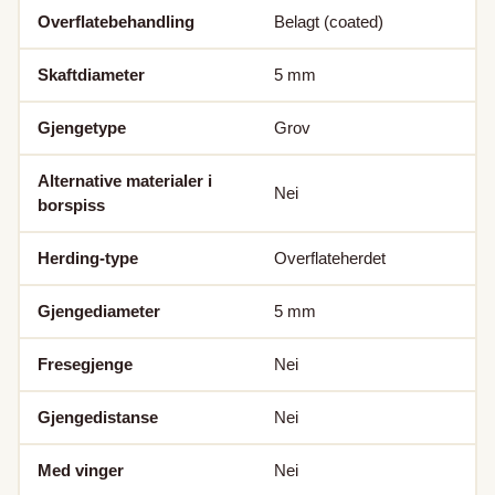
Overflatebehandling
Belagt (coated)
Skaftdiameter
5
mm
Gjengetype
Grov
Alternative materialer i
Nei
borspiss
Herding-type
Overflateherdet
Gjengediameter
5
mm
Fresegjenge
Nei
Gjengedistanse
Nei
Med vinger
Nei