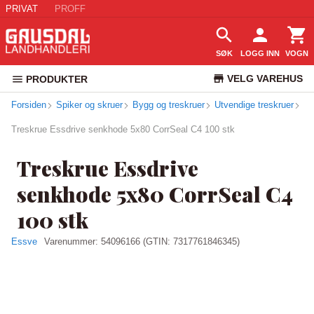
PRIVAT
PROFF
SØK
LOGG INN
VOGN
VELG VAREHUS
PRODUKTER
Forsiden
Spiker og skruer
Bygg og treskruer
Utvendige treskruer
KUNDESERVICE
Treskrue Essdrive senkhode 5x80 CorrSeal C4 100 stk
Treskrue Essdrive
senkhode 5x80 CorrSeal C4
100 stk
Essve
Varenummer:
54096166
(GTIN: 7317761846345)