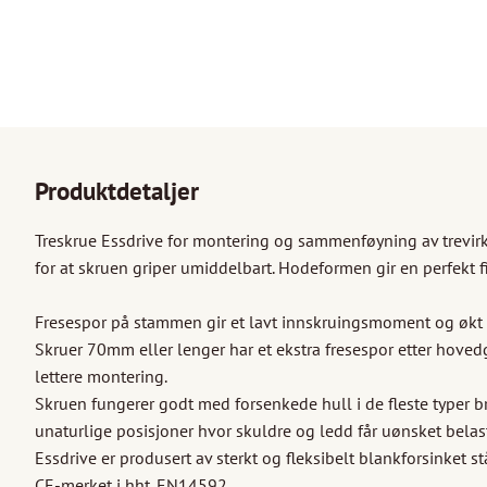
Produktdetaljer
Treskrue Essdrive for montering og sammenføyning av trevirke
for at skruen griper umiddelbart. Hodeformen gir en perfekt fin
Fresespor på stammen gir et lavt innskruingsmoment og økt k
Skruer 70mm eller lenger har et ekstra fresespor etter hoved
lettere montering. 

Skruen fungerer godt med forsenkede hull i de fleste typer bra
unaturlige posisjoner hvor skuldre og ledd får uønsket belast
Essdrive er produsert av sterkt og fleksibelt blankforsinket st
CE-merket i hht. EN14592. 
