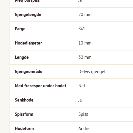
Med borspiss
Ja
Gjengelengde
20
mm
Farge
Stål
Hodediameter
10
mm
Lengde
30
mm
Gjengeområde
Delvis gjenget
Med fresespor under hodet
Nei
Senkhode
Ja
Spissform
Spiss
Hodeform
Andre