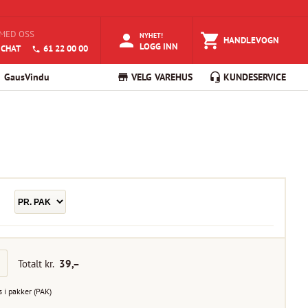
MED OSS
NYHET!
HANDLEVOGN
LOGG INN
 CHAT
61 22 00 00
GausVindu
VELG VAREHUS
KUNDESERVICE
Totalt kr.
39
,–
s i
pakker
(
PAK
)