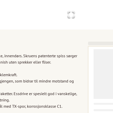
, innendørs. Skruens patenterte spiss sørger 
ish uten sprekker eller fliser.

lemkraft. 

gjengen, som bidrar til mindre motstand og 
ketter. Essdrive er spesielt god i vanskelige, 
ning. 

ål med TX-spor, korrosjonsklasse C1. 
