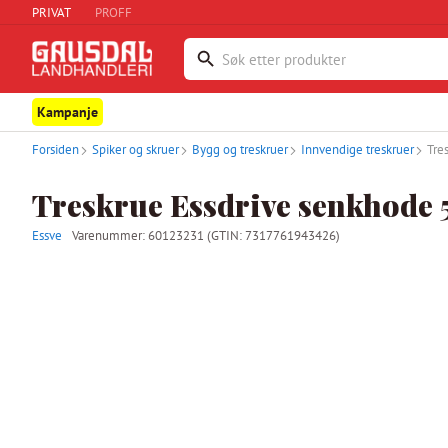
PRIVAT
PROFF
Kampanje
Forsiden
Spiker og skruer
Bygg og treskruer
Innvendige treskruer
Tre
Treskrue Essdrive senkhode 
Essve
Varenummer:
60123231
(GTIN: 7317761943426)