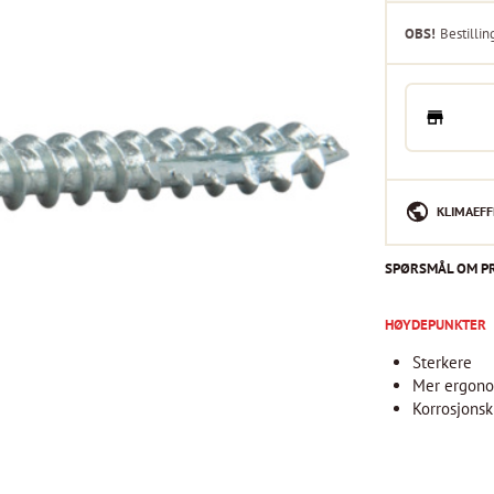
OBS!
Bestillin
KLIMAEFF
SPØRSMÅL OM P
HØYDEPUNKTER
Sterkere
Mer ergono
Korrosjonsk