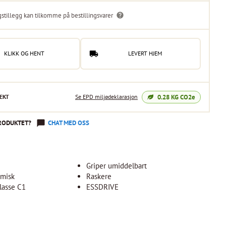
gstillegg kan tilkomme på bestillingsvarer
KLIKK OG HENT
LEVERT HJEM
0.28
KG CO2e
EKT
Se EPD miljødeklarasjon
RODUKTET?
CHAT MED OSS
Griper umiddelbart
misk
Raskere
lasse C1
ESSDRIVE