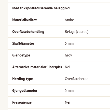
Med friksjonsreduserende belegg
Nei
Materialkvalitet
Andre
Overflatebehandling
Belagt (coated)
Skaftdiameter
5
mm
Gjengetype
Grov
Alternative materialer i borspiss
Nei
Herding-type
Overflateherdet
Gjengediameter
5
mm
Fresegjenge
Nei