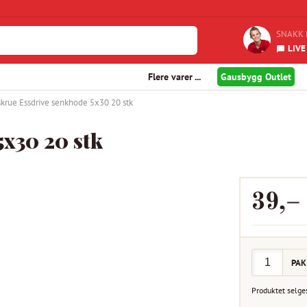
SNAKK 
LIVE
Flere varer ...
Gausbygg Outlet
skrue Essdrive senkhode 5x30 20 stk
5x30 20 stk
39
,–
PAK
Produktet selge