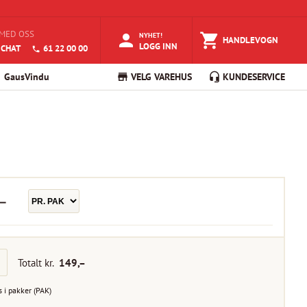
MED OSS
NYHET!
HANDLEVOGN
LOGG INN
 CHAT
61 22 00 00
GausVindu
VELG VAREHUS
KUNDESERVICE
–
Totalt kr.
149
,–
s i
pakker
(
PAK
)