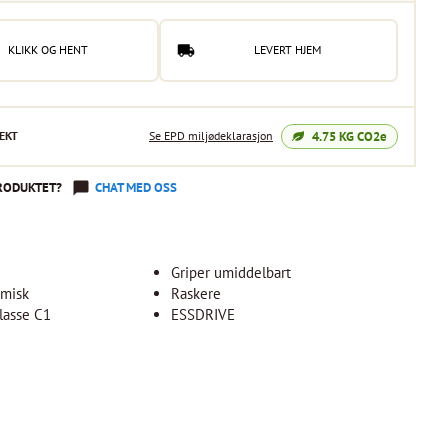
KLIKK OG HENT
LEVERT HJEM
4.75
KG CO2e
EKT
Se EPD miljødeklarasjon
RODUKTET?
CHAT MED OSS
Griper umiddelbart
misk
Raskere
lasse C1
ESSDRIVE