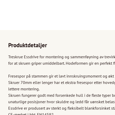
Produktdetaljer
Treskrue Essdrive for montering og sammenføyning av trevirke
for at skruen griper umiddelbart. Hodeformen gir en perfekt fin
Fresespor på stammen gir et lavt innskruingsmoment og økt k
Skruer 70mm eller lenger har et ekstra fresespor etter hoved
lettere montering. 

Skruen fungerer godt med forsenkede hull i de fleste typer bra
unaturlige posisjoner hvor skuldre og ledd får uønsket belast
Essdrive er produsert av sterkt og fleksibelt blankforsinket st
CE-merket i hht. EN14592. 
