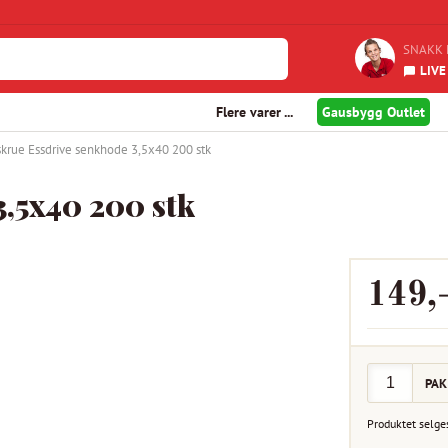
SNAKK 
LIVE
Flere varer ...
Gausbygg Outlet
skrue Essdrive senkhode 3,5x40 200 stk
3,5x40 200 stk
149
,
PAK
Produktet selge