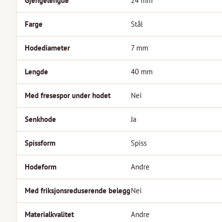
Gjengelengde
24
mm
Farge
Stål
Hodediameter
7
mm
Lengde
40
mm
Med fresespor under hodet
Nei
Senkhode
Ja
Spissform
Spiss
Hodeform
Andre
Med friksjonsreduserende belegg
Nei
Materialkvalitet
Andre