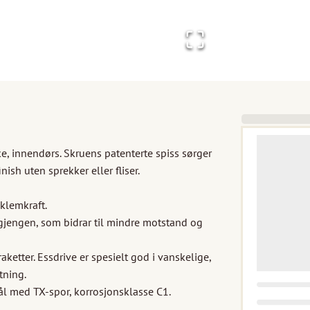
, innendørs. Skruens patenterte spiss sørger 
ish uten sprekker eller fliser.

lemkraft. 

gjengen, som bidrar til mindre motstand og 
ketter. Essdrive er spesielt god i vanskelige, 
ning. 

ål med TX-spor, korrosjonsklasse C1. 
