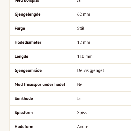
Med borspiss
Ja
Gjengelengde
62
mm
Farge
Stål
Hodediameter
12
mm
Lengde
110
mm
Gjengeområde
Delvis gjenget
Med fresespor under hodet
Nei
Senkhode
Ja
Spissform
Spiss
Hodeform
Andre