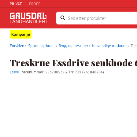
PRIVAT
PROFF
Kampanje
Forsiden
Spiker og skruer
Bygg og treskruer
Innvendige treskruer
Tre
Treskrue Essdrive senkhode 6
Essve
Varenummer:
55370053
(GTIN: 7317761848264)