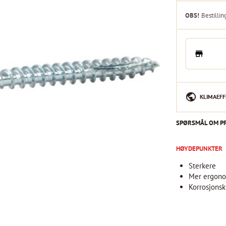
OBS!
Bestillin
KLIMAEFF
SPØRSMÅL OM P
HØYDEPUNKTER
Sterkere
Mer ergono
Korrosjonsk