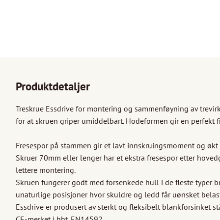
Produktdetaljer
Treskrue Essdrive for montering og sammenføyning av trevirke
for at skruen griper umiddelbart. Hodeformen gir en perfekt fin
Fresespor på stammen gir et lavt innskruingsmoment og økt k
Skruer 70mm eller lenger har et ekstra fresespor etter hoved
lettere montering. 

Skruen fungerer godt med forsenkede hull i de fleste typer bra
unaturlige posisjoner hvor skuldre og ledd får uønsket belast
Essdrive er produsert av sterkt og fleksibelt blankforsinket st
CE-merket i hht. EN14592. 
