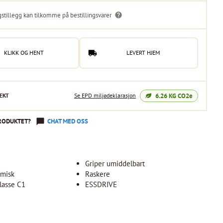
gstillegg kan tilkomme på bestillingsvarer
KLIKK OG HENT
LEVERT HJEM
6.26
KG CO2e
EKT
Se EPD miljødeklarasjon
RODUKTET?
CHAT MED OSS
Griper umiddelbart
misk
Raskere
lasse C1
ESSDRIVE