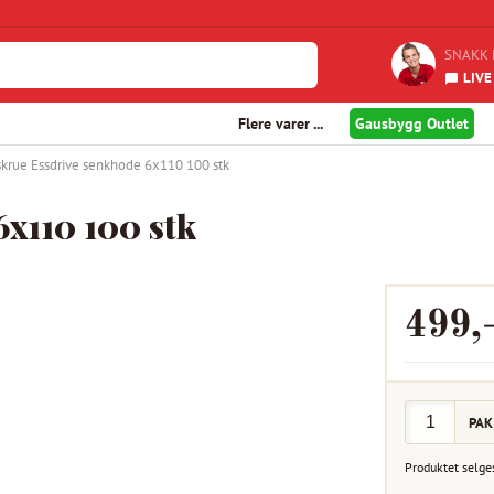
SNAKK 
LIVE
Flere varer ...
Gausbygg Outlet
skrue Essdrive senkhode 6x110 100 stk
x110 100 stk
499
,
PAK
Produktet selge