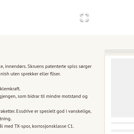
, innendørs. Skruens patenterte spiss sørger 
ish uten sprekker eller fliser.

lemkraft. 

gjengen, som bidrar til mindre motstand og 
ketter. Essdrive er spesielt god i vanskelige, 
ning. 

ål med TX-spor, korrosjonsklasse C1. 
