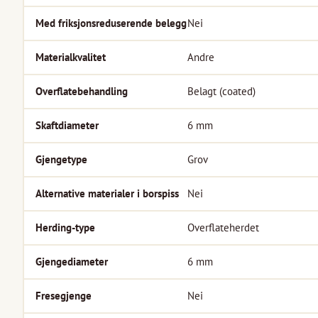
Med friksjonsreduserende belegg
Nei
Materialkvalitet
Andre
Overflatebehandling
Belagt (coated)
Skaftdiameter
6
mm
Gjengetype
Grov
Alternative materialer i borspiss
Nei
Herding-type
Overflateherdet
Gjengediameter
6
mm
Fresegjenge
Nei