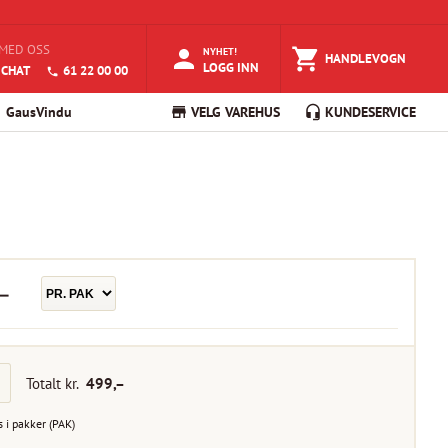
MED OSS
NYHET!
HANDLEVOGN
LOGG INN
 CHAT
61 22 00 00
GausVindu
VELG VAREHUS
KUNDESERVICE
–
Totalt kr.
499
,–
s i
pakker
(
PAK
)