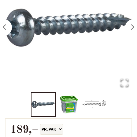
189
,–