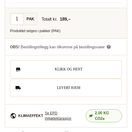
Totalt kr.
189
,–
PAK
Produktet selges i
pakker
(
PAK
)
OBS!
Bestillingstillegg kan tilkomme på bestillingsvarer
KLIKK OG HENT
LEVERT HJEM
2.00
KG
Se EPD
KLIMAEFFEKT
miljødeklarasjon
CO2e