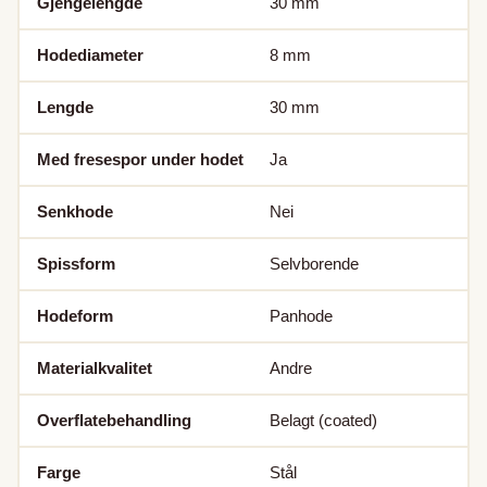
Gjengelengde
30
mm
Hodediameter
8
mm
Lengde
30
mm
Med fresespor under hodet
Ja
Senkhode
Nei
Spissform
Selvborende
Hodeform
Panhode
Materialkvalitet
Andre
Overflatebehandling
Belagt (coated)
Farge
Stål