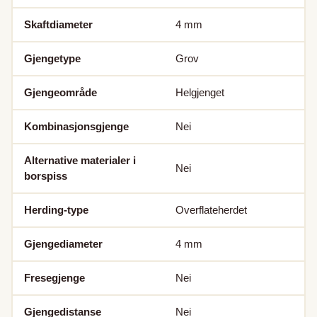
Skaftdiameter
4
mm
Gjengetype
Grov
Gjengeområde
Helgjenget
Kombinasjonsgjenge
Nei
Alternative materialer i
Nei
borspiss
Herding-type
Overflateherdet
Gjengediameter
4
mm
Fresegjenge
Nei
Gjengedistanse
Nei