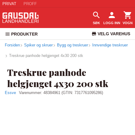
PRIVAT
PROFF
SØK
LOGG INN
VOGN
VELG VAREHUS
PRODUKTER
Forsiden
Spiker og skruer
Bygg og treskruer
Innvendige treskruer
KUNDESERVICE
Treskrue panhode helgjenget 4x30 200 stk
Treskrue panhode
helgjenget 4x30 200 stk
Essve
Varenummer:
48384961
(GTIN: 7317761095286)