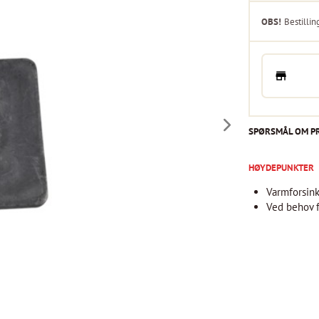
OBS!
Bestillin
SPØRSMÅL OM P
HØYDEPUNKTER
Varmforsink
Ved behov f