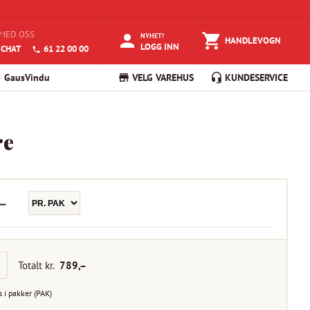
MED OSS
NYHET!
HANDLEVOGN
LOGG INN
 CHAT
61 22 00 00
GausVindu
VELG VAREHUS
KUNDESERVICE
re
–
Totalt kr.
789
,–
s i
pakker
(
PAK
)