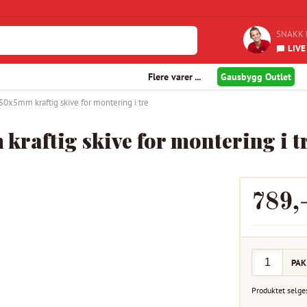
SNAKK 
LIVE
Flere varer ...
Gausbygg Outlet
0x5mm kraftig skive for montering i tre
raftig skive for montering i t
789
,
PAK
Produktet selge