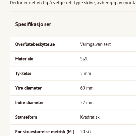
Derfor er det viktig å velge rett type skive, avhengig av monta
Spesifikasjoner
Overflatebeskyttelse
Varmgalvanisert
Materiale
Stål
Tykkelse
5
mm
Ytre diameter
60
mm
Indre diameter
22
mm
Stanseform
Kvadratisk
For skruestørrelse metrisk (M.).
20
stk