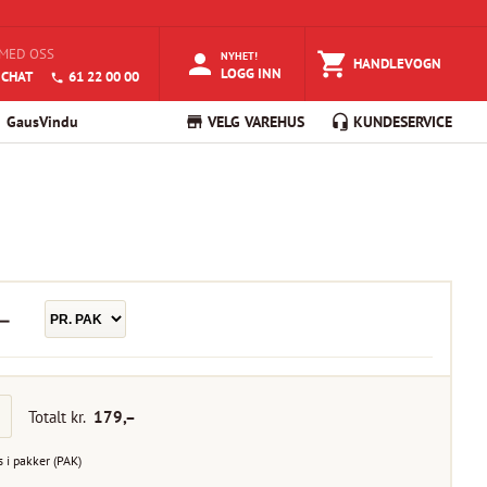
MED OSS
NYHET!
HANDLEVOGN
LOGG INN
 CHAT
61 22 00 00
GausVindu
VELG VAREHUS
KUNDESERVICE
–
Totalt kr.
179
,–
s i
pakker
(
PAK
)