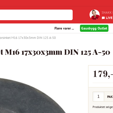
SNAKK 
LIVE
Flere varer ...
Gausbygg Outlet
forsinket M16 17x30x3mm DIN 125 A-50
et M16 17x30x3mm DIN 125 A-50
179
,
PAK
Produktet selge