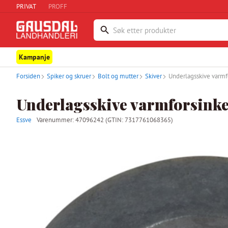
PRIVAT
PROFF
Kampanje
Forsiden
Spiker og skruer
Bolt og mutter
Skiver
Underlagsskive varm
Underlagsskive varmforsink
Essve
Varenummer:
47096242
(GTIN: 7317761068365)