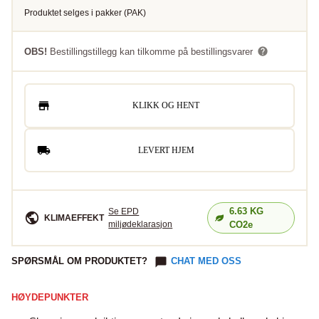
Produktet selges i
pakker
(
PAK
)
OBS!
Bestillingstillegg kan tilkomme på bestillingsvarer
KLIKK OG HENT
LEVERT HJEM
6.63
KG
Se EPD
KLIMAEFFEKT
miljødeklarasjon
CO2e
SPØRSMÅL OM PRODUKTET?
CHAT MED OSS
HØYDEPUNKTER