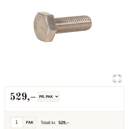
529
,–
Totalt kr.
529
,–
PAK