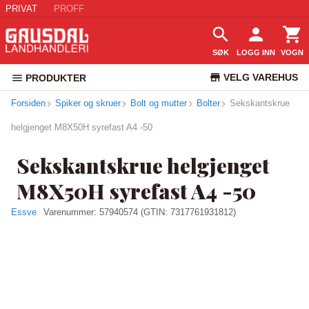
PRIVAT
PROFF
SØK
LOGG INN
VOGN
VELG VAREHUS
PRODUKTER
Forsiden
Spiker og skruer
Bolt og mutter
Bolter
KUNDESERVICE
Sekskantskrue
helgjenget M8X50H syrefast A4 -50
Sekskantskrue helgjenget
M8X50H syrefast A4 -50
Essve
Varenummer:
57940574
(GTIN: 7317761931812)