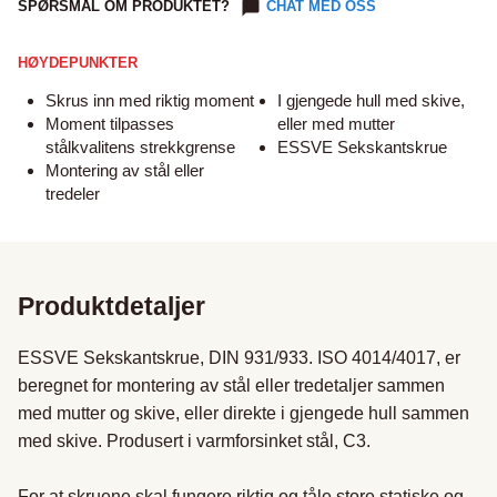
SPØRSMÅL OM PRODUKTET?
CHAT MED OSS
HØYDEPUNKTER
Skrus inn med riktig moment
I gjengede hull med skive,
Moment tilpasses
eller med mutter
stålkvalitens strekkgrense
ESSVE Sekskantskrue
Montering av stål eller
tredeler
Produktdetaljer
ESSVE Sekskantskrue, DIN 931/933. ISO 4014/4017, er 
beregnet for montering av stål eller tredetaljer sammen 
med mutter og skive, eller direkte i gjengede hull sammen 
med skive. Produsert i varmforsinket stål, C3.

For at skruene skal fungere riktig og tåle store statiske og 