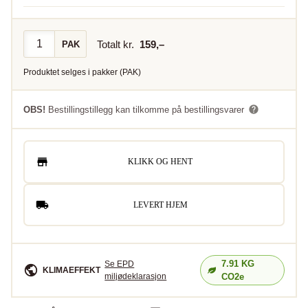
Totalt kr.
159
,–
PAK
Produktet selges i
pakker
(
PAK
)
OBS!
Bestillingstillegg kan tilkomme på bestillingsvarer
KLIKK OG HENT
LEVERT HJEM
7.91
KG
Se EPD
KLIMAEFFEKT
miljødeklarasjon
CO2e