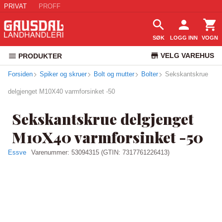
PRIVAT
PROFF
SØK
LOGG INN
VOGN
VELG VAREHUS
PRODUKTER
Forsiden
Spiker og skruer
Bolt og mutter
Bolter
KUNDESERVICE
Sekskantskrue
delgjenget M10X40 varmforsinket -50
Sekskantskrue delgjenget
M10X40 varmforsinket -50
Essve
Varenummer:
53094315
(GTIN: 7317761226413)