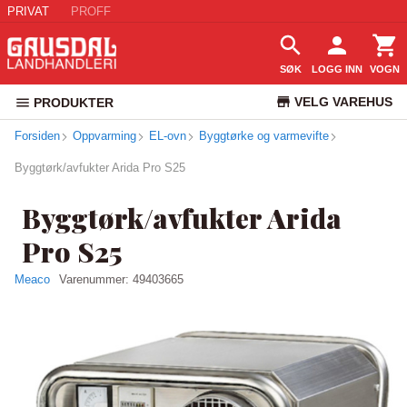
PRIVAT
PROFF
SØK
LOGG INN
VOGN
VELG VAREHUS
PRODUKTER
Forsiden
Oppvarming
EL-ovn
Byggtørke og varmevifte
KUNDESERVICE
Byggtørk/avfukter Arida Pro S25
Byggtørk/avfukter Arida
Pro S25
Meaco
Varenummer:
49403665