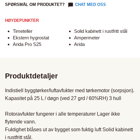
SPØRSMÅL OM PRODUKTET?
CHAT MED OSS
HØYDEPUNKTER
Timeteller
Solid kabinett i rustfritt stål
Ekstern hygrostat
Ampermeter
Arida Pro S25
Arida
Produktdetaljer
Indistiell byggtørker/luftavfukter med tørkemotor (sorpsjon). 
Kapasitet på 25 L / døgn (ved 27 grd / 60%RH) 3 hull

Rotoravfukter fungerer i alle temperaturer Lager ikke 
flytende vann.

Fuktighet blåses ut av bygget som fuktig luft Solid kabinett 
i rustfritt stål.
