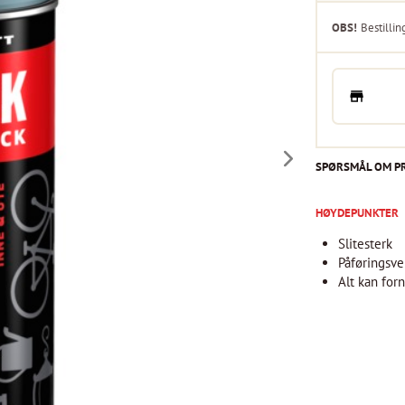
OBS!
Bestillin
SPØRSMÅL OM P
HØYDEPUNKTER
Slitesterk
Påføringsve
Alt kan for