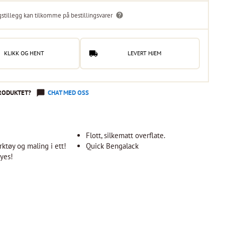
gstillegg kan tilkomme på bestillingsvarer
KLIKK OG HENT
LEVERT HJEM
RODUKTET?
CHAT MED OSS
Flott, silkematt overflate.
rktøy og maling i ett!
Quick Bengalack
nyes!