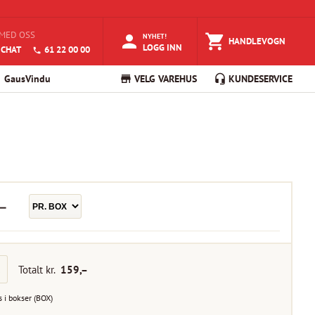
MED OSS
NYHET!
HANDLEVOGN
LOGG INN
 CHAT
61 22 00 00
GausVindu
VELG VAREHUS
KUNDESERVICE
–
Totalt kr.
159
,–
s i
bokser
(
BOX
)