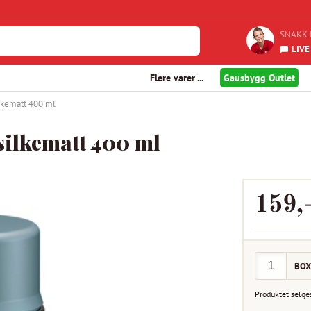
SNAKK 
LIVE
Flere varer ...
Gausbygg Outlet
ilkematt 400 ml
silkematt 400 ml
159
,
BOX
Produktet selge