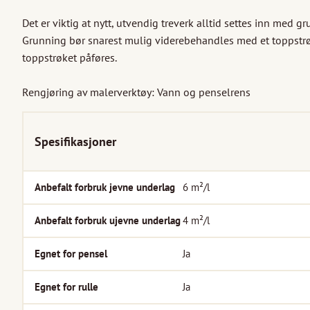
Det er viktig at nytt, utvendig treverk alltid settes inn med g
Grunning bør snarest mulig viderebehandles med et toppstrøk
toppstrøket påføres.

Rengjøring av malerverktøy: Vann og penselrens
Spesifikasjoner
Anbefalt forbruk jevne underlag
6
m²/l
Anbefalt forbruk ujevne underlag
4
m²/l
Egnet for pensel
Ja
Egnet for rulle
Ja