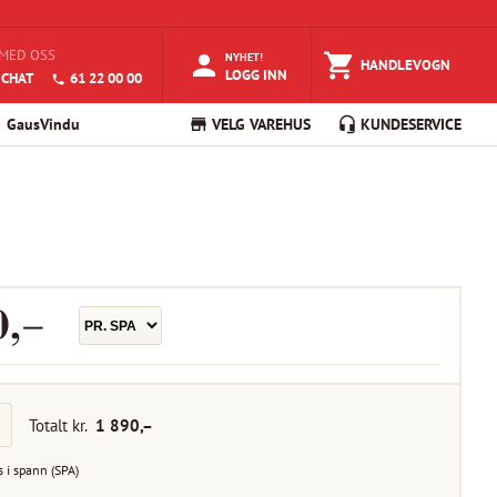
MED OSS
NYHET!
HANDLEVOGN
LOGG INN
 CHAT
61 22 00 00
GausVindu
VELG VAREHUS
KUNDESERVICE
0
,–
Totalt kr.
1 890
,–
s i
spann
(
SPA
)