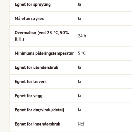
Egnet for sprøyting
Ja
Må etterstrykes
Ja
Overmalbar (ved 23 °C, 50%
24
h
R.H.)
Minimums påføringstemperatur
5
°C
Egnet for utendørsbruk
Ja
Egnet for treverk
Ja
Egnet for vegg
Ja
Egnet for dør/vindu/detalj
Ja
Egnet for innendørsbruk
Nei