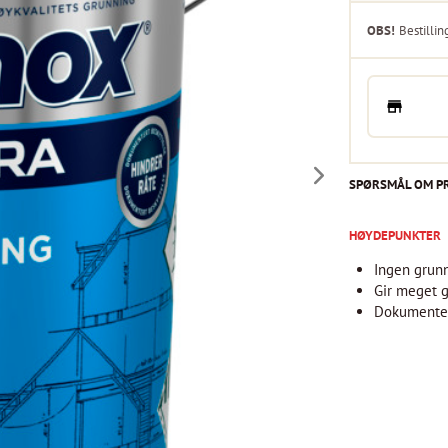
OBS!
Bestillin
SPØRSMÅL OM P
HØYDEPUNKTER
Ingen grun
Gir meget g
Dokumenter