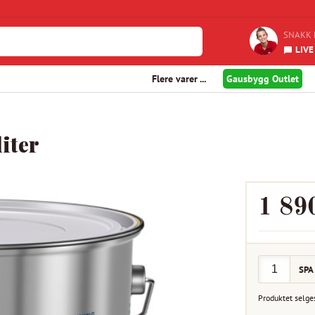
SNAKK 
LIVE
Flere varer ...
Gausbygg Outlet
iter
1 89
SPA
Produktet selge