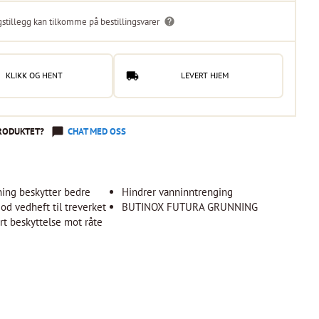
gstillegg kan tilkomme på bestillingsvarer
KLIKK OG HENT
LEVERT HJEM
RODUKTET?
CHAT MED OSS
ning beskytter bedre
Hindrer vanninntrenging
od vedheft til treverket
BUTINOX FUTURA GRUNNING
t beskyttelse mot råte