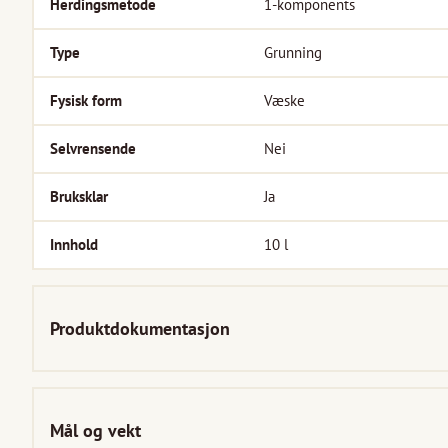
Herdingsmetode
1-komponents
Type
Grunning
Fysisk form
Væske
Selvrensende
Nei
Bruksklar
Ja
Innhold
10
l
Produktdokumentasjon
Mål og vekt