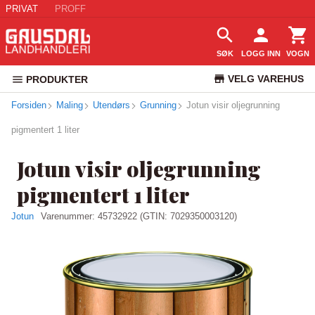
PRIVAT
PROFF
SØK
LOGG INN
VOGN
VELG VAREHUS
PRODUKTER
Forsiden
Maling
Utendørs
Grunning
Jotun visir oljegrunning
KUNDESERVICE
pigmentert 1 liter
Jotun visir oljegrunning
pigmentert 1 liter
Jotun
Varenummer:
45732922
(GTIN: 7029350003120)