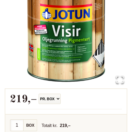
219
,–
Totalt kr.
219
,–
BOX