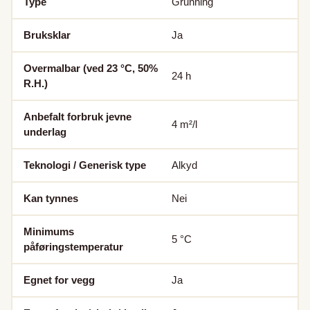
Type
Grunning
Bruksklar
Ja
Overmalbar (ved 23 °C, 50%
24
h
R.H.)
Anbefalt forbruk jevne
4
m²/l
underlag
Teknologi / Generisk type
Alkyd
Kan tynnes
Nei
Minimums
5
°C
påføringstemperatur
Egnet for vegg
Ja