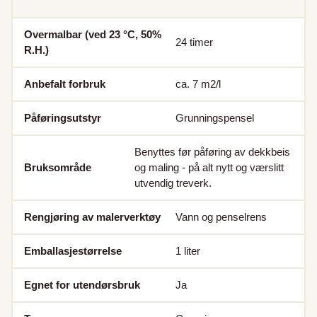
Overmalbar (ved 23 °C, 50%
24
timer
R.H.)
Anbefalt forbruk
ca. 7
m2/l
Påføringsutstyr
Grunningspensel
Benyttes før påføring av dekkbeis
Bruksområde
og maling - på alt nytt og værslitt
utvendig treverk.
Rengjøring av malerverktøy
Vann og penselrens
Emballasjestørrelse
1
liter
Egnet for utendørsbruk
Ja