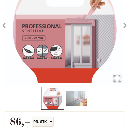
86
,–